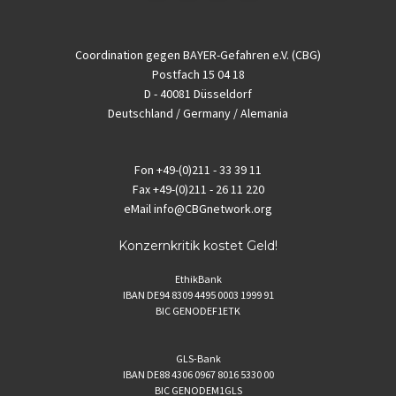
Coordination gegen BAYER-Gefahren e.V. (CBG)
Postfach 15 04 18
D - 40081 Düsseldorf
Deutschland / Germany / Alemania
Fon
+49-(0)211 - 33 39 11
Fax
+49-(0)211 - 26 11 220
eMail
info@CBGnetwork.org
Konzernkritik kostet Geld!
EthikBank
IBAN DE94 8309 4495 0003 1999 91
BIC GENODEF1ETK
GLS-Bank
IBAN DE88 4306 0967 8016 5330 00
BIC GENODEM1GLS