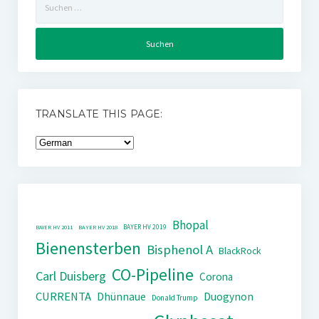
nach:
TRANSLATE THIS PAGE:
Bhopal
BAYER HV 2019
BAYER HV 2011
BAYER HV 2018
Bienensterben
Bisphenol A
BlackRock
CO-Pipeline
Carl Duisberg
Corona
CURRENTA
Dhünnaue
Duogynon
Donald Trump