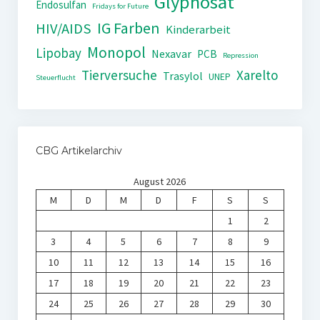
Glyphosat
Endosulfan
Fridays for Future
IG Farben
HIV/AIDS
Kinderarbeit
Monopol
Lipobay
Nexavar
PCB
Repression
Tierversuche
Xarelto
Trasylol
UNEP
Steuerflucht
CBG Artikelarchiv
August 2026
M
D
M
D
F
S
S
1
2
3
4
5
6
7
8
9
10
11
12
13
14
15
16
17
18
19
20
21
22
23
24
25
26
27
28
29
30