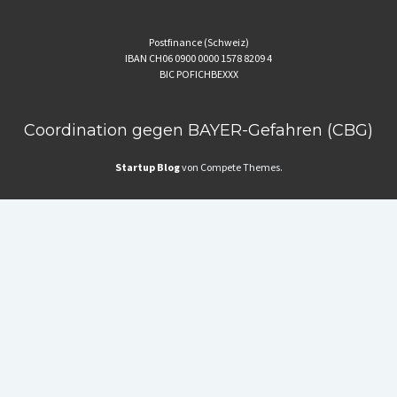
Postfinance (Schweiz)
IBAN CH06 0900 0000 1578 8209 4
BIC POFICHBEXXX
Coordination gegen BAYER-Gefahren (CBG)
Startup Blog
von Compete Themes.