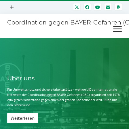
Menü
+
öffnen
Coordination gegen BAYER-Gefahren (
Mitmachen
Menü
Newsletter
öffnen
Presse
Kampagnen
Über uns
BAYER-Hauptversammlungen
Kontakt
Stichwort BAYER
Impressum
Über uns
Jahrestagung
Störfälle
Für Umweltschutz und sichere Arbeitsplätze – weltweit! Das internationale
Netzwerk der Coordination gegen BAYER-Gefahren (CBG) organisiert seit 1978
SPENDEN
erfolgreich Widerstand gegen einen der großen Konzerne der Welt. Rund um
den Globus und…
Weiterlesen