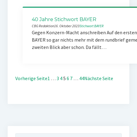
40 Jahre Stichwort BAYER
CBG Redaktion
16. Oktober 2023
Stichwort BAYER
Gegen Konzern-Macht anschreiben Auf den ersten 
BAYER so gar nichts mehr mit dem rundbrief gemei
zweiten Blick aber schon. Da fällt…
Vorherige Seite
1
…
3
4
5
6
7
…
44
Nächste Seite
Suchen