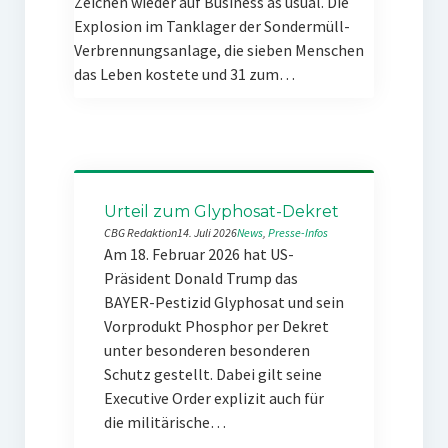
Zeichen wieder auf Business as usual. Die
Explosion im Tanklager der Sondermüll-
Verbrennungsanlage, die sieben Menschen
das Leben kostete und 31 zum…
Urteil zum Glyphosat-Dekret
CBG Redaktion
14. Juli 2026
News
, 
Presse-Infos
Am 18. Februar 2026 hat US-
Präsident Donald Trump das
BAYER-Pestizid Glyphosat und sein
Vorprodukt Phosphor per Dekret
unter besonderen besonderen
Schutz gestellt. Dabei gilt seine
Executive Order explizit auch für
die militärische…