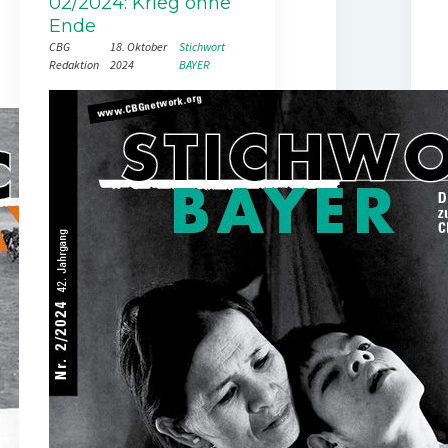
02/2024: Krieg ohne
Ende
CBG
18. Oktober
Stichwort
Redaktion
2024
BAYER