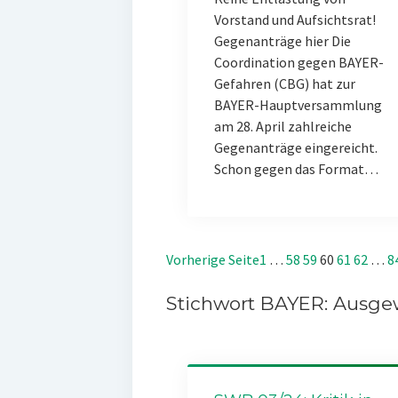
Vorstand und Aufsichtsrat!
Gegenanträge hier Die
Coordination gegen BAYER-
Gefahren (CBG) hat zur
BAYER-Hauptversammlung
am 28. April zahlreiche
Gegenanträge eingereicht.
Schon gegen das Format…
Vorherige Seite
1
…
58
59
60
61
62
…
8
Stichwort BAYER: Ausgew