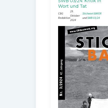
SWB 03/24: Kritik in
Wort und Tat
29.
CBG
Stichwort BAYER
Oktober
Redaktion
und 
SWB 03/24
2024