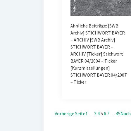
Ähnliche Beiträge: [SWB
Archiv] STICHWORT BAYER
– ARCHIV [SWB Archiv]
STICHWORT BAYER –
ARCHIV [Ticker] Stichwort
BAYER 04/2004 – Ticker
[Kurzmitteilungen]
STICHWORT BAYER 04/2007
– Ticker
Vorherige Seite
1
…
3
4
5
6
7
…
45
Näch