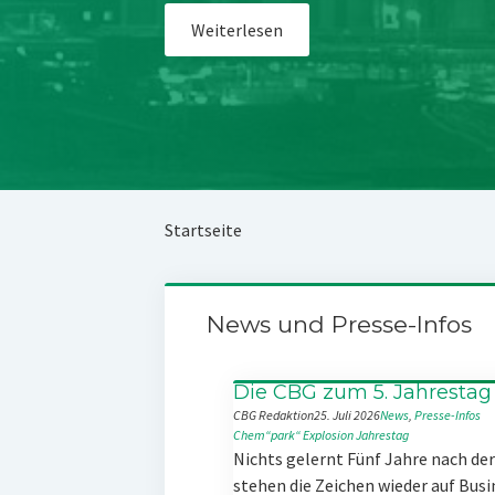
Weiterlesen
Startseite
News und Presse-Infos
Die CBG zum 5. Jahrestag
CBG Redaktion
25. Juli 2026
News
, 
Presse-Infos
Chem“park“
Explosion
Jahrestag
Nichts gelernt Fünf Jahre nach d
stehen die Zeichen wieder auf Busi