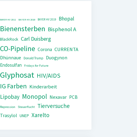
Bhopal
BAYER HV 2019
BAYER HV 2011
BAYER HV 2018
Bienensterben
Bisphenol A
Carl Duisberg
BlackRock
CO-Pipeline
CURRENTA
Corona
Dhünnaue
Duogynon
Donald Trump
Endosulfan
Fridays for Future
Glyphosat
HIV/AIDS
IG Farben
Kinderarbeit
Monopol
Lipobay
Nexavar
PCB
Tierversuche
Repression
Steuerflucht
Xarelto
Trasylol
UNEP