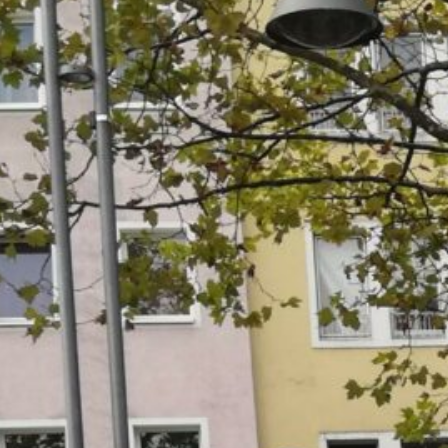
CBG Artikelarchiv
August 2026
M
D
M
D
F
S
S
1
2
3
4
5
6
7
8
9
10
11
12
13
14
15
16
17
18
19
20
21
22
23
24
25
26
27
28
29
30
31
« Juli