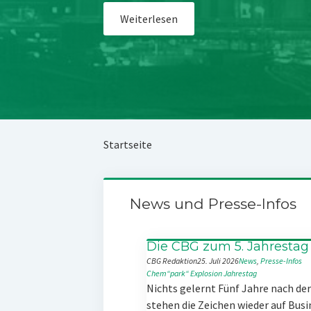
Weiterlesen
Startseite
News und Presse-Infos
Die CBG zum 5. Jahrestag
CBG Redaktion
25. Juli 2026
News
, 
Presse-Infos
Chem“park“
Explosion
Jahrestag
Nichts gelernt Fünf Jahre nach d
stehen die Zeichen wieder auf Busi