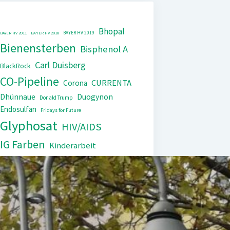
Bhopal
BAYER HV 2019
BAYER HV 2011
BAYER HV 2018
Bienensterben
Bisphenol A
Carl Duisberg
BlackRock
CO-Pipeline
CURRENTA
Corona
Dhünnaue
Duogynon
Donald Trump
Endosulfan
Fridays for Future
Glyphosat
HIV/AIDS
IG Farben
Kinderarbeit
Monopol
Lipobay
Nexavar
PCB
Tierversuche
Repression
Steuerflucht
Xarelto
Trasylol
UNEP