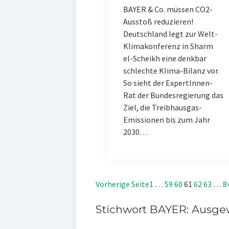
BAYER & Co. müssen CO2-
Ausstoß reduzieren!
Deutschland legt zur Welt-
Klimakonferenz in Sharm
el-Scheikh eine denkbar
schlechte Klima-Bilanz vor.
So sieht der ExpertInnen-
Rat der Bundesregierung das
Ziel, die Treibhausgas-
Emissionen bis zum Jahr
2030…
Vorherige Seite
1
…
59
60
61
62
63
…
8
Stichwort BAYER: Ausgew