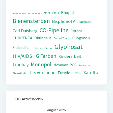
Bhopal
BAYER HV 2019
BAYER HV 2011
BAYER HV 2018
Bienensterben
Bisphenol A
BlackRock
CO-Pipeline
Carl Duisberg
Corona
CURRENTA
Dhünnaue
Duogynon
Donald Trump
Glyphosat
Endosulfan
Fridays for Future
IG Farben
HIV/AIDS
Kinderarbeit
Monopol
Lipobay
Nexavar
PCB
Repression
Tierversuche
Xarelto
Trasylol
UNEP
Steuerflucht
CBG Artikelarchiv
August 2026