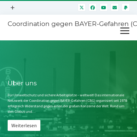
Menü
+
öffnen
Coordination gegen BAYER-Gefahren (
Mitmachen
Menü
Newsletter
öffnen
Presse
Kampagnen
Über uns
BAYER-Hauptversammlungen
Kontakt
Stichwort BAYER
Impressum
Über uns
Jahrestagung
Störfälle
Für Umweltschutz und sichere Arbeitsplätze – weltweit! Das internationale
Netzwerk der Coordination gegen BAYER-Gefahren (CBG) organisiert seit 1978
SPENDEN
erfolgreich Widerstand gegen einen der großen Konzerne der Welt. Rund um
den Globus und…
Weiterlesen