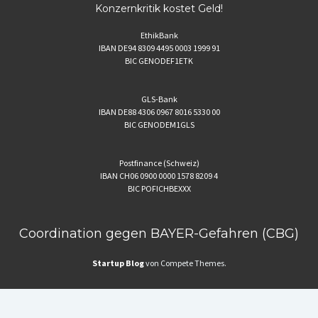
Konzernkritik kostet Geld!
EthikBank
IBAN DE94 8309 4495 0003 1999 91
BIC GENODEF1ETK
GLS-Bank
IBAN DE88 4306 0967 8016 5330 00
BIC GENODEM1GLS
Postfinance (Schweiz)
IBAN CH06 0900 0000 1578 8209 4
BIC POFICHBEXXX
Coordination gegen BAYER-Gefahren (CBG)
Startup Blog
von Compete Themes.