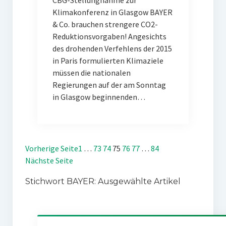
CBG-Stellungnahme zur
Klimakonferenz in Glasgow BAYER
& Co. brauchen strengere CO2-
Reduktionsvorgaben! Angesichts
des drohenden Verfehlens der 2015
in Paris formulierten Klimaziele
müssen die nationalen
Regierungen auf der am Sonntag
in Glasgow beginnenden…
Vorherige Seite
1
…
73
74
75
76
77
…
84
Nächste Seite
Stichwort BAYER: Ausgewählte Artikel