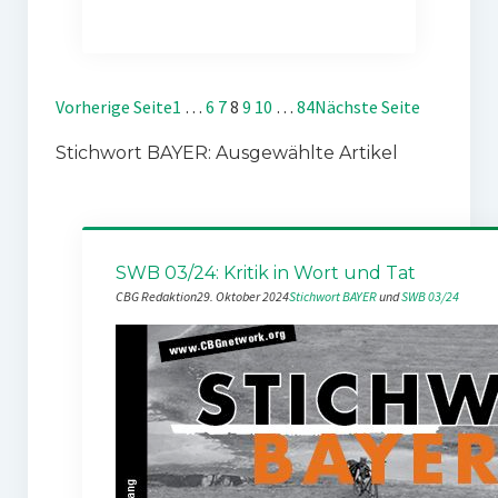
Vorherige Seite
1
…
6
7
8
9
10
…
84
Nächste Seite
Stichwort BAYER: Ausgewählte Artikel
SWB 03/24: Kritik in Wort und Tat
CBG Redaktion
29. Oktober 2024
Stichwort BAYER
 und 
SWB 03/24