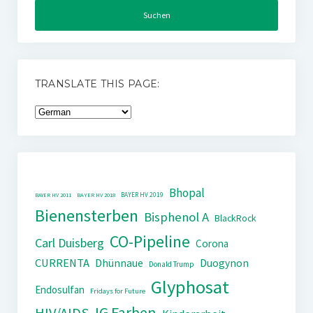
TRANSLATE THIS PAGE:
Bhopal
BAYER HV 2019
BAYER HV 2011
BAYER HV 2018
Bienensterben
Bisphenol A
BlackRock
CO-Pipeline
Carl Duisberg
Corona
CURRENTA
Dhünnaue
Duogynon
Donald Trump
Glyphosat
Endosulfan
Fridays for Future
IG Farben