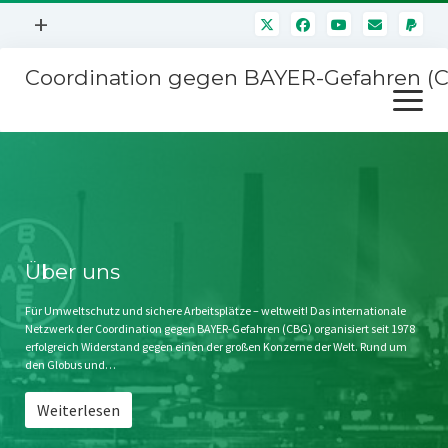
Menü
+
öffnen
Coordination gegen BAYER-Gefahren (
Mitmachen
Menü
Newsletter
öffnen
Presse
Kampagnen
Über uns
BAYER-Hauptversammlungen
Kontakt
Stichwort BAYER
Impressum
Über uns
Jahrestagung
Störfälle
Für Umweltschutz und sichere Arbeitsplätze – weltweit! Das internationale
Netzwerk der Coordination gegen BAYER-Gefahren (CBG) organisiert seit 1978
SPENDEN
erfolgreich Widerstand gegen einen der großen Konzerne der Welt. Rund um
den Globus und…
Weiterlesen