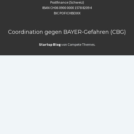
Postfinance (Schweiz)
IBAN CH06 0900 0000 1578 8209 4
BIC POFICHBEXXX
Coordination gegen BAYER-Gefahren (CBG)
Startup Blog
von Compete Themes.