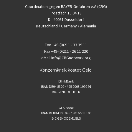
Coordination gegen BAYER-Gefahren e.V. (CBG)
Postfach 15 04 18
D - 40081 Düsseldorf
Deutschland / Germany / Alemania
Fon
+49-(0)211 - 33 39 11
Fax
+49-(0)211 - 26 11 220
eMail
info@CBGnetwork.org
Konzernkritik kostet Geld!
EthikBank
IBAN DE94 8309 4495 0003 1999 91
BIC GENODEF1ETK
GLS-Bank
IBAN DE88 4306 0967 8016 5330 00
BIC GENODEM1GLS