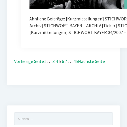
Ähnliche Beiträge: [Kurzmitteilungen] STICHWOR
Archiv] STICHWORT BAYER – ARCHIV [Ticker] ST
[Kurzmitteilungen] STICHWORT BAYER 04/2007 – 
Vorherige Seite
1
…
3
4
5
6
7
…
45
Nächste Seite
Suchen
nach: