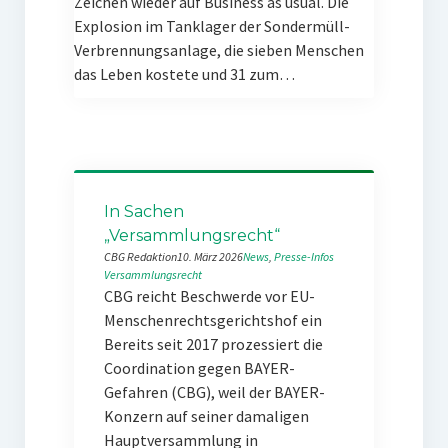
Zeichen wieder auf Business as usual. Die
Explosion im Tanklager der Sondermüll-
Verbrennungsanlage, die sieben Menschen
das Leben kostete und 31 zum…
In Sachen
„Versammlungsrecht“
CBG Redaktion
10. März 2026
News
, 
Presse-Infos
Versammlungsrecht
CBG reicht Beschwerde vor EU-
Menschenrechtsgerichtshof ein
Bereits seit 2017 prozessiert die
Coordination gegen BAYER-
Gefahren (CBG), weil der BAYER-
Konzern auf seiner damaligen
Hauptversammlung in