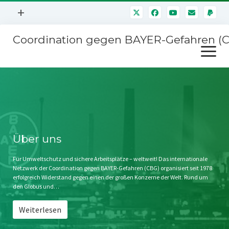
Menü
+
öffnen
Coordination gegen BAYER-Gefahren (
Mitmachen
Menü
Newsletter
öffnen
Presse
Kampagnen
Über uns
BAYER-Hauptversammlungen
Kontakt
Stichwort BAYER
Impressum
Über uns
Jahrestagung
Störfälle
Für Umweltschutz und sichere Arbeitsplätze – weltweit! Das internationale
Netzwerk der Coordination gegen BAYER-Gefahren (CBG) organisiert seit 1978
SPENDEN
erfolgreich Widerstand gegen einen der großen Konzerne der Welt. Rund um
den Globus und…
Weiterlesen