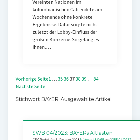
Vereinten Nationen im
kolumbianischen Cali endete am
Wochenende ohne konkrete
Ergebnisse. Dafür sorgte nicht
zuletzt der Lobby-Einfluss der
großen Konzerne. So gelang es
ihnen,…
Vorherige Seite
1
…
35
36
37
38
39
…
84
Nächste Seite
Stichwort BAYER: Ausgewählte Artikel
SWB 04/2023: BAYERs Altlasten
CBG Redaktion
1. Oktober 2023
Stichwort BAYER
 und 
SWB 04/2023