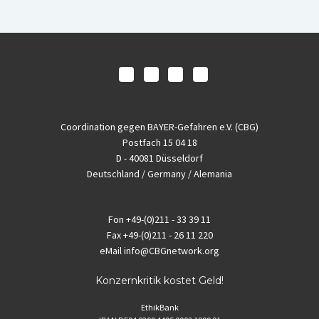
Coordination gegen BAYER-Gefahren e.V. (CBG)
Postfach 15 04 18
D - 40081 Düsseldorf
Deutschland / Germany / Alemania
Fon
+49-(0)211 - 33 39 11
Fax
+49-(0)211 - 26 11 220
eMail
info@CBGnetwork.org
Konzernkritik kostet Geld!
EthikBank