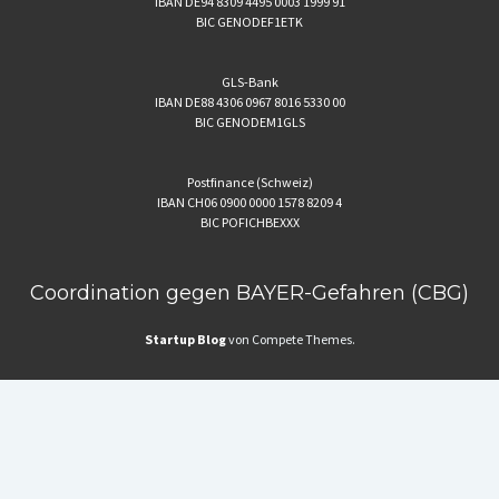
IBAN DE94 8309 4495 0003 1999 91
BIC GENODEF1ETK
GLS-Bank
IBAN DE88 4306 0967 8016 5330 00
BIC GENODEM1GLS
Postfinance (Schweiz)
IBAN CH06 0900 0000 1578 8209 4
BIC POFICHBEXXX
Coordination gegen BAYER-Gefahren (CBG)
Startup Blog
von Compete Themes.