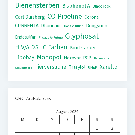
Bienensterben
Bisphenol A
BlackRock
CO-Pipeline
Carl Duisberg
Corona
CURRENTA
Dhünnaue
Duogynon
Donald Trump
Glyphosat
Endosulfan
Fridays for Future
IG Farben
HIV/AIDS
Kinderarbeit
Monopol
Lipobay
Nexavar
PCB
Repression
Tierversuche
Xarelto
Trasylol
UNEP
Steuerflucht
CBG Artikelarchiv
August 2026
M
D
M
D
F
S
S
1
2