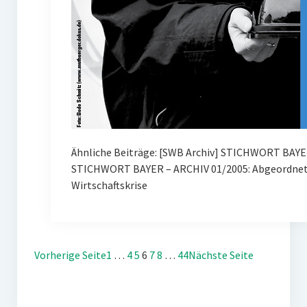
Ähnliche Beiträge: [SWB Archiv] STICHWORT BAYE
STICHWORT BAYER – ARCHIV 01/2005: Abgeordnete
Wirtschaftskrise
Vorherige Seite
1
…
4
5
6
7
8
…
44
Nächste Seite