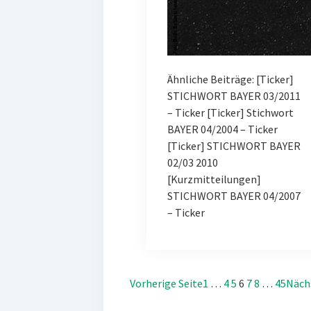
Ähnliche Beiträge: [Ticker]
STICHWORT BAYER 03/2011
– Ticker [Ticker] Stichwort
BAYER 04/2004 – Ticker
[Ticker] STICHWORT BAYER
02/03 2010
[Kurzmitteilungen]
STICHWORT BAYER 04/2007
– Ticker
Vorherige Seite
1
…
4
5
6
7
8
…
45
Näch