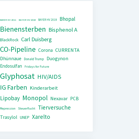
Bhopal
BAYER HV 2019
BAYER HV 2011
BAYER HV 2018
Bienensterben
Bisphenol A
Carl Duisberg
BlackRock
CO-Pipeline
CURRENTA
Corona
Dhünnaue
Duogynon
Donald Trump
Endosulfan
Fridays for Future
Glyphosat
HIV/AIDS
IG Farben
Kinderarbeit
Monopol
Lipobay
Nexavar
PCB
Tierversuche
Repression
Steuerflucht
Xarelto
Trasylol
UNEP