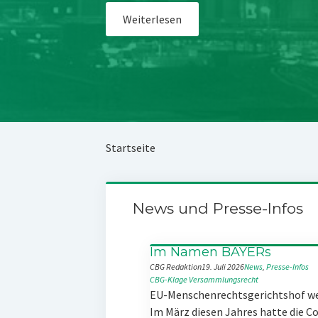
Weiterlesen
Startseite
News und Presse-Infos
Im Namen BAYERs
CBG Redaktion
19. Juli 2026
News
, 
Presse-Infos
CBG-Klage
Versammlungsrecht
EU-Menschenrechtsgerichtshof w
Im März diesen Jahres hatte die 