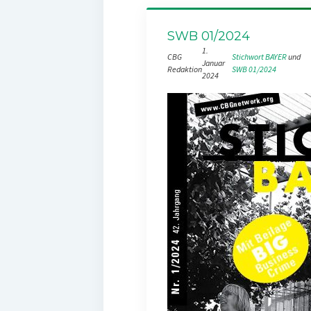
SWB 01/2024
1.
CBG
Stichwort BAYER
 und 
Januar
Redaktion
SWB 01/2024
2024