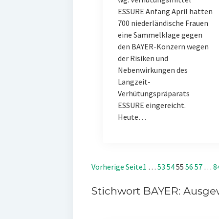
ESSURE Anfang April hatten
700 niederländische Frauen
eine Sammelklage gegen
den BAYER-Konzern wegen
der Risiken und
Nebenwirkungen des
Langzeit-
Verhütungspräparats
ESSURE eingereicht.
Heute…
Vorherige Seite
1
…
53
54
55
56
57
…
8
Stichwort BAYER: Ausgew