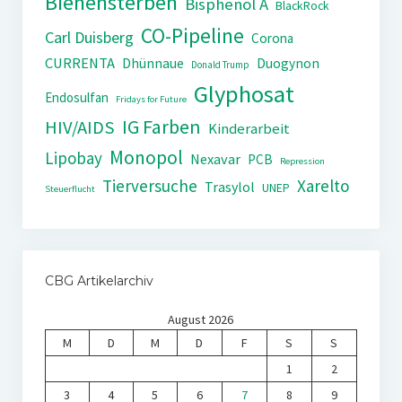
Bienensterben
Bisphenol A
BlackRock
CO-Pipeline
Carl Duisberg
Corona
CURRENTA
Dhünnaue
Duogynon
Donald Trump
Glyphosat
Endosulfan
Fridays for Future
IG Farben
HIV/AIDS
Kinderarbeit
Monopol
Lipobay
Nexavar
PCB
Repression
Tierversuche
Xarelto
Trasylol
UNEP
Steuerflucht
CBG Artikelarchiv
August 2026
M
D
M
D
F
S
S
1
2
3
4
5
6
7
8
9