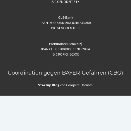
BIC GENODEF1ETK
GLS-Bank
IBAN DE88 4306 0967 8016 5330 00
BIC GENODEM1GLS
Postfinance (Schweiz)
IBAN CH06 0900 0000 1578 8209 4
BIC POFICHBEXXX
Coordination gegen BAYER-Gefahren (CBG)
Startup Blog
von Compete Themes.