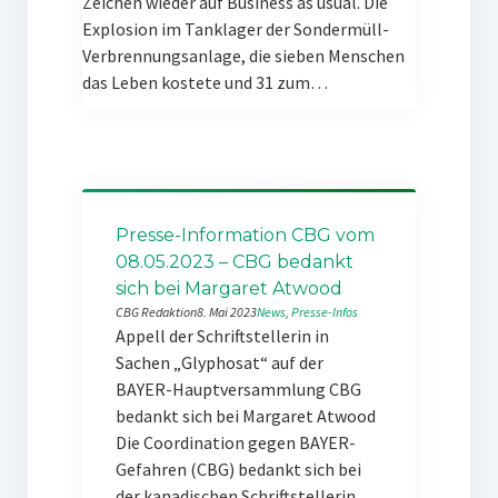
Zeichen wieder auf Business as usual. Die
Explosion im Tanklager der Sondermüll-
Verbrennungsanlage, die sieben Menschen
das Leben kostete und 31 zum…
Presse-Information CBG vom
08.05.2023 – CBG bedankt
sich bei Margaret Atwood
CBG Redaktion
8. Mai 2023
News
, 
Presse-Infos
Appell der Schriftstellerin in
Sachen „Glyphosat“ auf der
BAYER-Hauptversammlung CBG
bedankt sich bei Margaret Atwood
Die Coordination gegen BAYER-
Gefahren (CBG) bedankt sich bei
der kanadischen Schriftstellerin