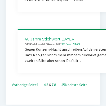
40 Jahre Stichwort BAYER
CBG Redaktion
16. Oktober 2023
Stichwort BAYER
Gegen Konzern-Macht anschreiben Auf den ersten 
BAYER so gar nichts mehr mit dem rundbrief gemei
zweiten Blick aber schon. Da fällt…
Vorherige Seite
1
…
4
5
6
7
8
…
45
Nächste Seite