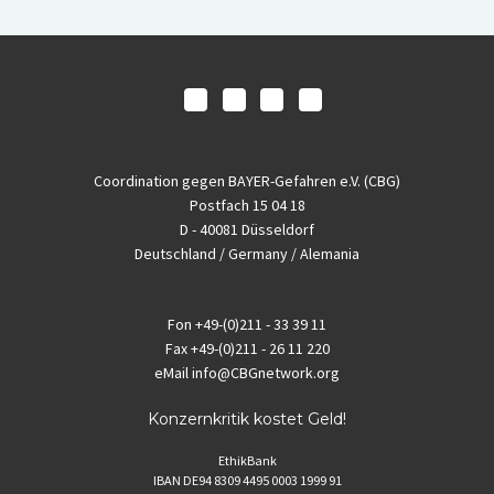
Coordination gegen BAYER-Gefahren e.V. (CBG)
Postfach 15 04 18
D - 40081 Düsseldorf
Deutschland / Germany / Alemania
Fon
+49-(0)211 - 33 39 11
Fax
+49-(0)211 - 26 11 220
eMail
info@CBGnetwork.org
Konzernkritik kostet Geld!
EthikBank
IBAN DE94 8309 4495 0003 1999 91