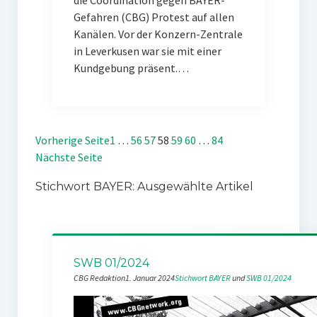
die Coordination gegen BAYER-
Gefahren (CBG) Protest auf allen
Kanälen. Vor der Konzern-Zentrale
in Leverkusen war sie mit einer
Kundgebung präsent.…
Vorherige Seite
1
…
56
57
58
59
60
…
84
Nächste Seite
Stichwort BAYER: Ausgewählte Artikel
SWB 01/2024
CBG Redaktion
1. Januar 2024
Stichwort BAYER
 und 
SWB 01/2024