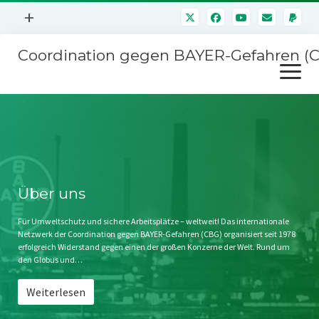
Menü
+
öffnen
Coordination gegen BAYER-Gefahren (
Mitmachen
Menü
Newsletter
öffnen
Presse
Kampagnen
Über uns
BAYER-Hauptversammlungen
Kontakt
Stichwort BAYER
Impressum
Über uns
Jahrestagung
Störfälle
Für Umweltschutz und sichere Arbeitsplätze – weltweit! Das internationale
Netzwerk der Coordination gegen BAYER-Gefahren (CBG) organisiert seit 1978
SPENDEN
erfolgreich Widerstand gegen einen der großen Konzerne der Welt. Rund um
den Globus und…
Weiterlesen