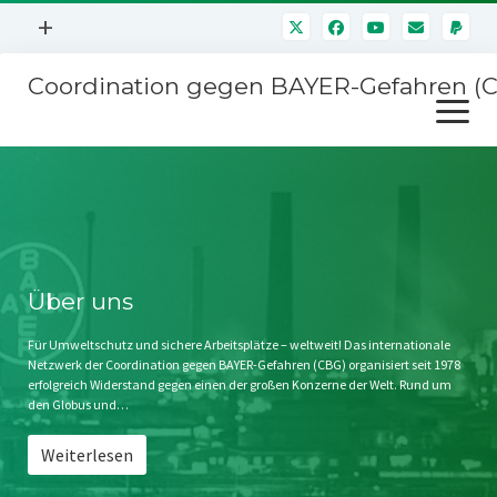
Menü
+
öffnen
Coordination gegen BAYER-Gefahren (
Mitmachen
Menü
Newsletter
öffnen
Presse
Kampagnen
Über uns
BAYER-Hauptversammlungen
Kontakt
Stichwort BAYER
Impressum
Über uns
Jahrestagung
Störfälle
Für Umweltschutz und sichere Arbeitsplätze – weltweit! Das internationale
Netzwerk der Coordination gegen BAYER-Gefahren (CBG) organisiert seit 1978
SPENDEN
erfolgreich Widerstand gegen einen der großen Konzerne der Welt. Rund um
den Globus und…
Weiterlesen