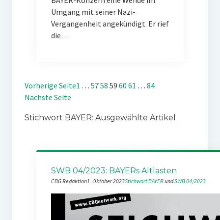
BAYER-Konzern eine Wende im
Umgang mit seiner Nazi-
Vergangenheit angekündigt. Er rief
die…
Vorherige Seite
1
…
57
58
59
60
61
…
84
Nächste Seite
Stichwort BAYER: Ausgewählte Artikel
SWB 04/2023: BAYERs Altlasten
CBG Redaktion
1. Oktober 2023
Stichwort BAYER
 und 
SWB 04/2023