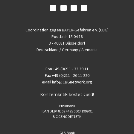
Coordination gegen BAYER-Gefahren e.V. (CBG)
Postfach 15 04 18
D - 40081 Düsseldorf
Deutschland / Germany / Alemania
Fon
+49-(0)211 - 33 39 11
Fax
+49-(0)211 - 26 11 220
eMail
info@CBGnetwork.org
Konzernkritik kostet Geld!
EthikBank
IBAN DE94 8309 4495 0003 1999 91
BIC GENODEF1ETK
GLS-Bank