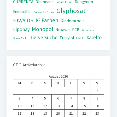
CURRENTA
Dhünnaue
Duogynon
Donald Trump
Glyphosat
Endosulfan
Fridays for Future
IG Farben
HIV/AIDS
Kinderarbeit
Monopol
Lipobay
Nexavar
PCB
Repression
Tierversuche
Xarelto
Trasylol
UNEP
Steuerflucht
CBG Artikelarchiv
August 2026
M
D
M
D
F
S
S
1
2
3
4
5
6
7
8
9
10
11
12
13
14
15
16
17
18
19
20
21
22
23