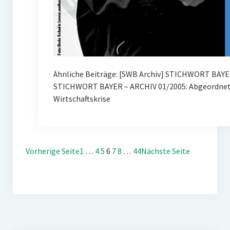
Ähnliche Beiträge: [SWB Archiv] STICHWORT BAYE
STICHWORT BAYER – ARCHIV 01/2005: Abgeordnete
Wirtschaftskrise
Vorherige Seite
1
…
4
5
6
7
8
…
44
Nächste Seite