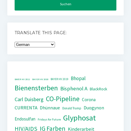
TRANSLATE THIS PAGE:
Bhopal
BAYER HV 2019
BAYER HV 2011
BAYER HV 2018
Bienensterben
Bisphenol A
BlackRock
CO-Pipeline
Carl Duisberg
Corona
CURRENTA
Dhünnaue
Duogynon
Donald Trump
Glyphosat
Endosulfan
Fridays for Future
IG Farben
HIV/AIDS
Kinderarbeit