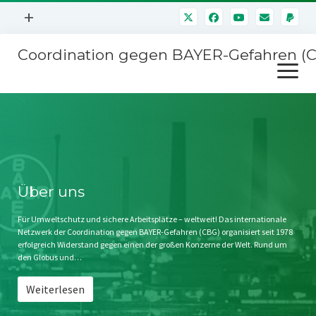
Menü
+
öffnen
Coordination gegen BAYER-Gefahren (
Mitmachen
Menü
Newsletter
öffnen
Presse
Kampagnen
Über uns
BAYER-Hauptversammlungen
Kontakt
Stichwort BAYER
Impressum
Über uns
Jahrestagung
Störfälle
Für Umweltschutz und sichere Arbeitsplätze – weltweit! Das internationale
Netzwerk der Coordination gegen BAYER-Gefahren (CBG) organisiert seit 1978
SPENDEN
erfolgreich Widerstand gegen einen der großen Konzerne der Welt. Rund um
den Globus und…
Weiterlesen