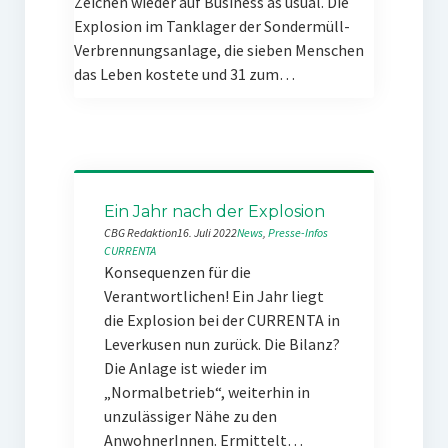
Zeichen wieder auf Business as usual. Die
Explosion im Tanklager der Sondermüll-
Verbrennungsanlage, die sieben Menschen
das Leben kostete und 31 zum…
Ein Jahr nach der Explosion
CBG Redaktion
16. Juli 2022
News
, 
Presse-Infos
CURRENTA
Konsequenzen für die
Verantwortlichen! Ein Jahr liegt
die Explosion bei der CURRENTA in
Leverkusen nun zurück. Die Bilanz?
Die Anlage ist wieder im
„Normalbetrieb“, weiterhin in
unzulässiger Nähe zu den
AnwohnerInnen. Ermittelt…