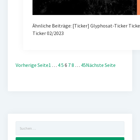
Ähnliche Beiträge: [Ticker] Glyphosat-Ticker Tick
Ticker 02/2023
Vorherige Seite
1
…
4
5
6
7
8
…
45
Nächste Seite
Suchen
nach: