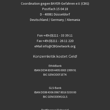
Coordination gegen BAYER-Gefahren e.V. (CBG)
Postfach 15 04 18
D - 40081 Düsseldorf
Deutschland / Germany / Alemania
Fon
+49-(0)211 - 33 39 11
Fax
+49-(0)211 - 26 11 220
eMail
info@CBGnetwork.org
Konzernkritik kostet Geld!
EthikBank
IBAN DE94 8309 4495 0003 1999 91
BIC GENODEF1ETK
GLS-Bank
IBAN DE88 4306 0967 8016 5330 00
BIC GENODEM1GLS
Postfinance (Schweiz)