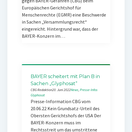
gegen BAYER-Gefahren (CBG) beim
Europäischen Gerichtshof für
Menschenrechte (EGMR) eine Beschwerde
in Sachen „Versammlungsrecht“
eingereicht. Hintergrund war, dass der
BAYER-Konzern im…
BAYER scheitert mit Plan B in
Sachen „Glyphosat“
CBG Redaktion
20. Juni 2022
News
, 
Presse-Infos
Glyphosat
Presse-Information CBG vom
20.06.22 Kein Grundsatz-Urteil des
Obersten Gerichtshofs der USA Der
BAYER-Konzern muss im
Rechtsstreit um das umstrittene