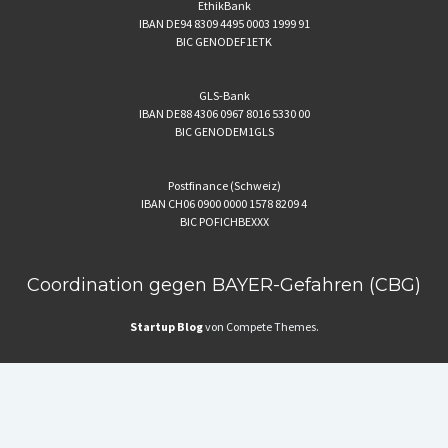
EthikBank
IBAN DE94 8309 4495 0003 1999 91
BIC GENODEF1ETK
GLS-Bank
IBAN DE88 4306 0967 8016 5330 00
BIC GENODEM1GLS
Postfinance (Schweiz)
IBAN CH06 0900 0000 1578 8209 4
BIC POFICHBEXXX
Coordination gegen BAYER-Gefahren (CBG)
Startup Blog
von Compete Themes.