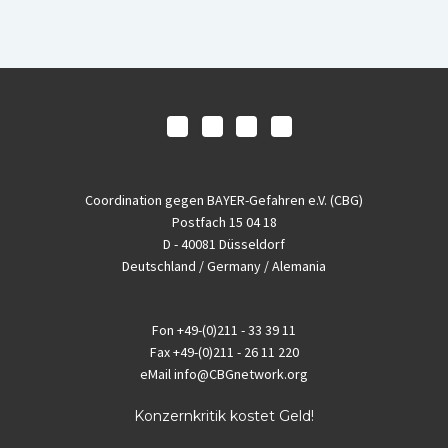
Coordination gegen BAYER-Gefahren e.V. (CBG)
Postfach 15 04 18
D - 40081 Düsseldorf
Deutschland / Germany / Alemania
Fon
+49-(0)211 - 33 39 11
Fax
+49-(0)211 - 26 11 220
eMail
info@CBGnetwork.org
Konzernkritik kostet Geld!