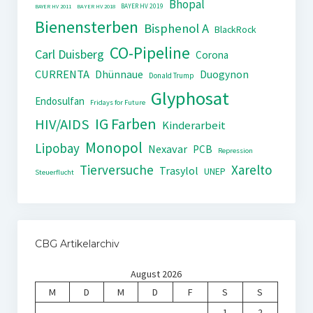
Bhopal
BAYER HV 2019
BAYER HV 2011
BAYER HV 2018
Bienensterben
Bisphenol A
BlackRock
CO-Pipeline
Carl Duisberg
Corona
CURRENTA
Dhünnaue
Duogynon
Donald Trump
Glyphosat
Endosulfan
Fridays for Future
IG Farben
HIV/AIDS
Kinderarbeit
Monopol
Lipobay
Nexavar
PCB
Repression
Tierversuche
Xarelto
Trasylol
UNEP
Steuerflucht
CBG Artikelarchiv
August 2026
M
D
M
D
F
S
S
1
2