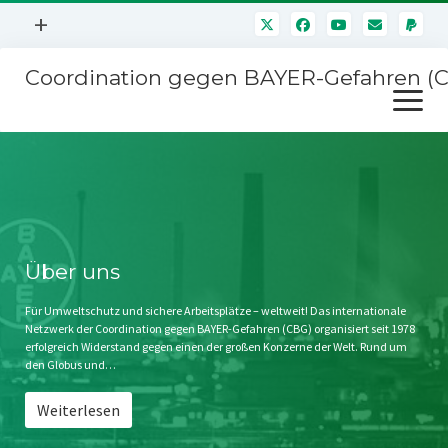
Menü
+
öffnen
Coordination gegen BAYER-Gefahren (
Mitmachen
Menü
Newsletter
öffnen
Presse
Kampagnen
Über uns
BAYER-Hauptversammlungen
Kontakt
Stichwort BAYER
Impressum
Über uns
Jahrestagung
Störfälle
Für Umweltschutz und sichere Arbeitsplätze – weltweit! Das internationale
Netzwerk der Coordination gegen BAYER-Gefahren (CBG) organisiert seit 1978
SPENDEN
erfolgreich Widerstand gegen einen der großen Konzerne der Welt. Rund um
den Globus und…
Weiterlesen