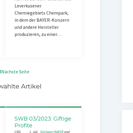
Leverkusener
Chemiegebiets Chempark,
in dem der BAYER-Konzern
und andere Hersteller
produzieren, zu einer…
4
Nächste Seite
ählte Artikel
SWB 03/2023: Giftige
Profite
CBG
1. Juli
Stichwort BAYER
 und 