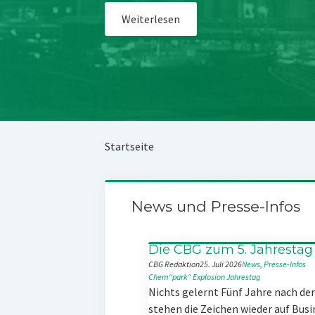
Weiterlesen
Startseite
News und Presse-Infos
Die CBG zum 5. Jahrestag
CBG Redaktion
25. Juli 2026
News
, 
Presse-Infos
Chem“park“
Explosion
Jahrestag
Nichts gelernt Fünf Jahre nach d
stehen die Zeichen wieder auf Busi