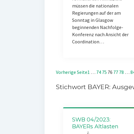
müssen die nationalen
Regierungen auf der am
Sonntag in Glasgow
beginnenden Nachfolge-
Konferenz nach Ansicht der
Coordination…
Vorherige Seite
1
…
74
75
76
77
78
…
8
Stichwort BAYER: Ausgew
SWB 04/2023:
BAYERs Altlasten
1.