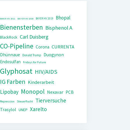
Bhopal
BAYER HV 2019
BAYER HV 2011
BAYER HV 2018
Bienensterben
Bisphenol A
Carl Duisberg
BlackRock
CO-Pipeline
CURRENTA
Corona
Dhünnaue
Duogynon
Donald Trump
Endosulfan
Fridays for Future
Glyphosat
HIV/AIDS
IG Farben
Kinderarbeit
Monopol
Lipobay
Nexavar
PCB
Tierversuche
Repression
Steuerflucht
Xarelto
Trasylol
UNEP