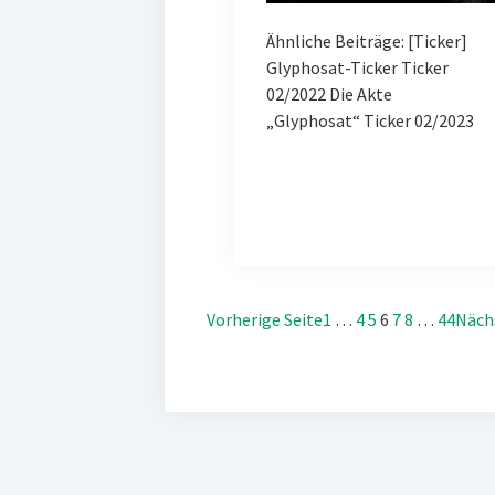
Ähnliche Beiträge: [Ticker]
Glyphosat-Ticker Ticker
02/2022 Die Akte
„Glyphosat“ Ticker 02/2023
Vorherige Seite
1
…
4
5
6
7
8
…
44
Näch