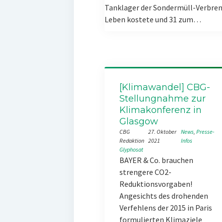
Tanklager der Sondermüll-Verbren
Leben kostete und 31 zum…
[Klimawandel] CBG-
Stellungnahme zur
Klimakonferenz in
Glasgow
CBG
27. Oktober
News
, 
Presse-
Redaktion
2021
Infos
Glyphosat
BAYER & Co. brauchen
strengere CO2-
Reduktionsvorgaben!
Angesichts des drohenden
Verfehlens der 2015 in Paris
formulierten Klimaziele