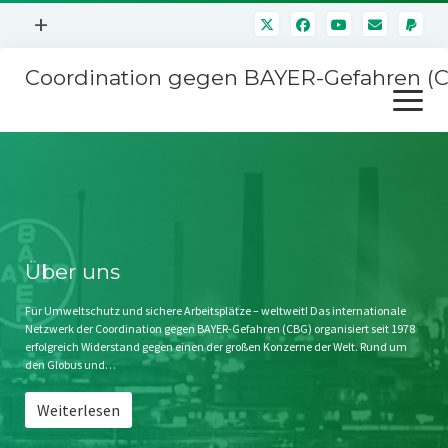
Menü
+
öffnen
Coordination gegen BAYER-Gefahren (
Mitmachen
Menü
Newsletter
öffnen
Presse
Kampagnen
Über uns
BAYER-Hauptversammlungen
Kontakt
Stichwort BAYER
Impressum
Über uns
Jahrestagung
Störfälle
Für Umweltschutz und sichere Arbeitsplätze – weltweit! Das internationale
Netzwerk der Coordination gegen BAYER-Gefahren (CBG) organisiert seit 1978
SPENDEN
erfolgreich Widerstand gegen einen der großen Konzerne der Welt. Rund um
den Globus und…
Weiterlesen