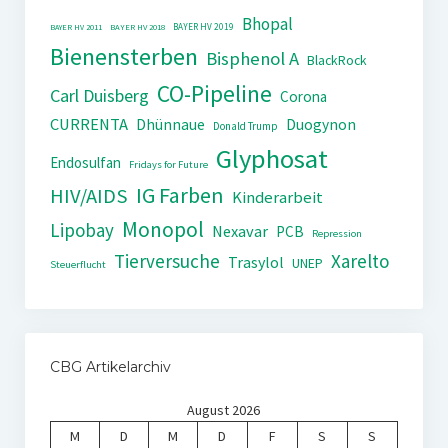
Bhopal
BAYER HV 2019
BAYER HV 2011
BAYER HV 2018
Bienensterben
Bisphenol A
BlackRock
CO-Pipeline
Carl Duisberg
Corona
CURRENTA
Dhünnaue
Duogynon
Donald Trump
Glyphosat
Endosulfan
Fridays for Future
IG Farben
HIV/AIDS
Kinderarbeit
Monopol
Lipobay
Nexavar
PCB
Repression
Tierversuche
Xarelto
Trasylol
UNEP
Steuerflucht
CBG Artikelarchiv
August 2026
M
D
M
D
F
S
S