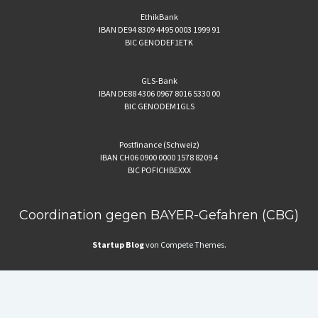
EthikBank
IBAN DE94 8309 4495 0003 1999 91
BIC GENODEF1ETK
GLS-Bank
IBAN DE88 4306 0967 8016 5330 00
BIC GENODEM1GLS
Postfinance (Schweiz)
IBAN CH06 0900 0000 1578 8209 4
BIC POFICHBEXXX
Coordination gegen BAYER-Gefahren (CBG)
Startup Blog
von Compete Themes.