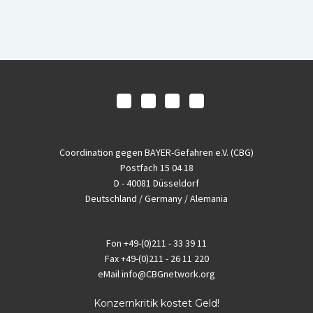
Coordination gegen BAYER-Gefahren e.V. (CBG)
Postfach 15 04 18
D - 40081 Düsseldorf
Deutschland / Germany / Alemania
Fon
+49-(0)211 - 33 39 11
Fax
+49-(0)211 - 26 11 220
eMail
info@CBGnetwork.org
Konzernkritik kostet Geld!