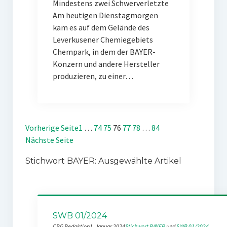
Mindestens zwei Schwerverletzte
Am heutigen Dienstagmorgen
kam es auf dem Gelände des
Leverkusener Chemiegebiets
Chempark, in dem der BAYER-
Konzern und andere Hersteller
produzieren, zu einer…
Vorherige Seite
1
…
74
75
76
77
78
…
84
Nächste Seite
Stichwort BAYER: Ausgewählte Artikel
SWB 01/2024
CBG Redaktion
1. Januar 2024
Stichwort BAYER
 und 
SWB 01/2024