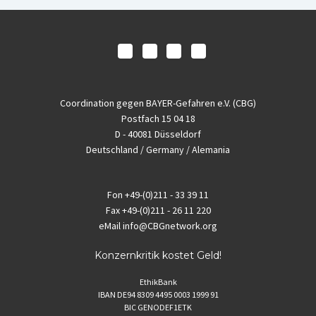
Coordination gegen BAYER-Gefahren e.V. (CBG)
Postfach 15 04 18
D - 40081 Düsseldorf
Deutschland / Germany / Alemania
Fon
+49-(0)211 - 33 39 11
Fax
+49-(0)211 - 26 11 220
eMail
info@CBGnetwork.org
Konzernkritik kostet Geld!
EthikBank
IBAN DE94 8309 4495 0003 1999 91
BIC GENODEF1ETK