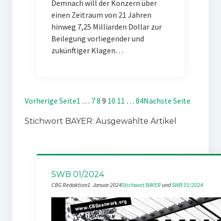
Demnach will der Konzern über
einen Zeitraum von 21 Jahren
hinweg 7,25 Milliarden Dollar zur
Beilegung vorliegender und
zukünftiger Klagen…
Vorherige Seite
1
…
7
8
9
10
11
…
84
Nächste Seite
Stichwort BAYER: Ausgewählte Artikel
SWB 01/2024
CBG Redaktion
1. Januar 2024
Stichwort BAYER
 und 
SWB 01/2024