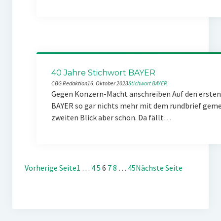
40 Jahre Stichwort BAYER
CBG Redaktion
16. Oktober 2023
Stichwort BAYER
Gegen Konzern-Macht anschreiben Auf den ersten 
BAYER so gar nichts mehr mit dem rundbrief gemei
zweiten Blick aber schon. Da fällt…
Vorherige Seite
1
…
4
5
6
7
8
…
45
Nächste Seite