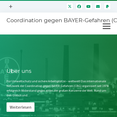
Menü
+
öffnen
Coordination gegen BAYER-Gefahren (
Mitmachen
Menü
Newsletter
öffnen
Presse
Kampagnen
Über uns
BAYER-Hauptversammlungen
Kontakt
Stichwort BAYER
Impressum
Über uns
Jahrestagung
Störfälle
Für Umweltschutz und sichere Arbeitsplätze – weltweit! Das internationale
Netzwerk der Coordination gegen BAYER-Gefahren (CBG) organisiert seit 1978
SPENDEN
erfolgreich Widerstand gegen einen der großen Konzerne der Welt. Rund um
den Globus und…
Weiterlesen