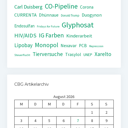
CO-Pipeline
Carl Duisberg
Corona
CURRENTA
Dhünnaue
Duogynon
Donald Trump
Glyphosat
Endosulfan
Fridays for Future
IG Farben
HIV/AIDS
Kinderarbeit
Monopol
Lipobay
Nexavar
PCB
Repression
Tierversuche
Xarelto
Trasylol
UNEP
Steuerflucht
CBG Artikelarchiv
August 2026
M
D
M
D
F
S
S
1
2
3
4
5
6
7
8
9