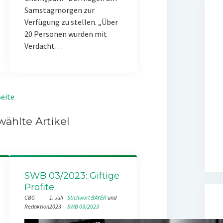
Samstagmorgen zur
Verfügung zu stellen. „Über
20 Personen wurden mit
Verdacht…
eite
ählte Artikel
SWB 03/2023: Giftige
Profite
CBG
1. Juli
Stichwort BAYER
 und 
Redaktion
2023
SWB 03/2023