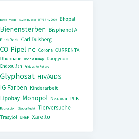
Bhopal
BAYER HV 2019
BAYER HV 2011
BAYER HV 2018
Bienensterben
Bisphenol A
Carl Duisberg
BlackRock
CO-Pipeline
CURRENTA
Corona
Dhünnaue
Duogynon
Donald Trump
Endosulfan
Fridays for Future
Glyphosat
HIV/AIDS
IG Farben
Kinderarbeit
Monopol
Lipobay
Nexavar
PCB
Tierversuche
Repression
Steuerflucht
Xarelto
Trasylol
UNEP