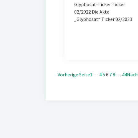
Glyphosat-Ticker Ticker
02/2022 Die Akte
„Glyphosat“ Ticker 02/2023
Vorherige Seite
1
…
4
5
6
7
8
…
44
Näch