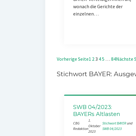
wonach die Gerichte der
einzelnen…
Vorherige Seite
1
2
3
4
5
…
84
Nächste S
Stichwort BAYER: Ausgew
SWB 04/2023:
BAYERs Altlasten
1.
CBG
Stichwort BAYER
 und 
Oktober
Redaktion
SWB 04/2023
2023