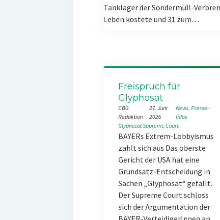
Tanklager der Sondermüll-Verbren
Leben kostete und 31 zum…
Freispruch für
Glyphosat
CBG
27. Juni
News
, 
Presse-
Redaktion
2026
Infos
Glyphosat
Supreme Court
BAYERs Extrem-Lobbyismus
zahlt sich aus Das oberste
Gericht der USA hat eine
Grundsatz-Entscheidung in
Sachen „Glyphosat“ gefällt.
Der Supreme Court schloss
sich der Argumentation der
BAYER-VerteidigerInnen an,