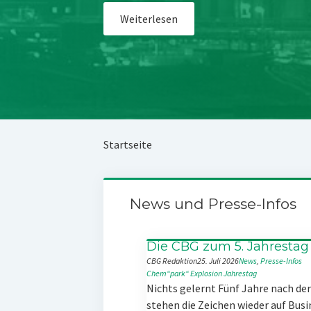
Weiterlesen
Startseite
News und Presse-Infos
Die CBG zum 5. Jahrestag
CBG Redaktion
25. Juli 2026
News
, 
Presse-Infos
Chem“park“
Explosion
Jahrestag
Nichts gelernt Fünf Jahre nach d
stehen die Zeichen wieder auf Busi