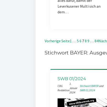
alles dafür, damit der
Leverkusener Multi sich an
dem…
Vorherige Seite
1
…
5
6
7
8
9
…
84
Näch
Stichwort BAYER: Ausgew
SWB 01/2024
1.
CBG
Stichwort BAYER
 und 
Januar
Redaktion
SWB 01/2024
2024