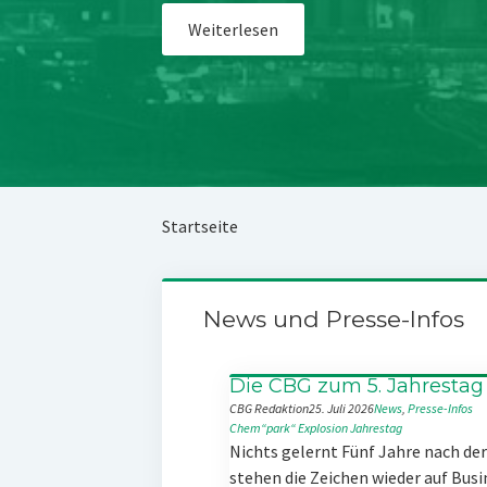
Weiterlesen
Startseite
News und Presse-Infos
Die CBG zum 5. Jahrestag
CBG Redaktion
25. Juli 2026
News
, 
Presse-Infos
Chem“park“
Explosion
Jahrestag
Nichts gelernt Fünf Jahre nach d
stehen die Zeichen wieder auf Busi