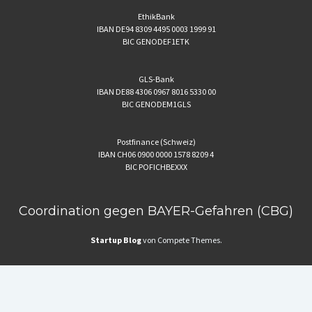
EthikBank
IBAN DE94 8309 4495 0003 1999 91
BIC GENODEF1ETK
GLS-Bank
IBAN DE88 4306 0967 8016 5330 00
BIC GENODEM1GLS
Postfinance (Schweiz)
IBAN CH06 0900 0000 1578 8209 4
BIC POFICHBEXXX
Coordination gegen BAYER-Gefahren (CBG)
Startup Blog
von Compete Themes.