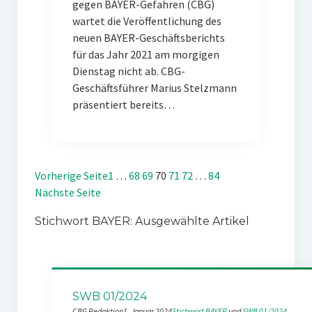
gegen BAYER-Gefahren (CBG)
wartet die Veröffentlichung des
neuen BAYER-Geschäftsberichts
für das Jahr 2021 am morgigen
Dienstag nicht ab. CBG-
Geschäftsführer Marius Stelzmann
präsentiert bereits…
Vorherige Seite
1
…
68
69
70
71
72
…
84
Nächste Seite
Stichwort BAYER: Ausgewählte Artikel
SWB 01/2024
CBG Redaktion
1. Januar 2024
Stichwort BAYER
 und 
SWB 01/2024