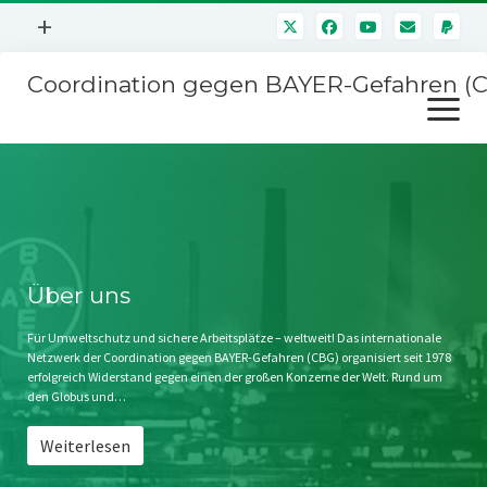
Menü
+
öffnen
Coordination gegen BAYER-Gefahren (
Mitmachen
Menü
Newsletter
öffnen
Presse
Kampagnen
Über uns
BAYER-Hauptversammlungen
Kontakt
Stichwort BAYER
Impressum
Über uns
Jahrestagung
Störfälle
Für Umweltschutz und sichere Arbeitsplätze – weltweit! Das internationale
Netzwerk der Coordination gegen BAYER-Gefahren (CBG) organisiert seit 1978
SPENDEN
erfolgreich Widerstand gegen einen der großen Konzerne der Welt. Rund um
den Globus und…
Weiterlesen