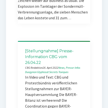
Zeichen wieder auf Business as usual. Die
Explosion im Tanklager der Sondermüll-
Verbrennungsanlage, die sieben Menschen
das Leben kostete und 31 zum…
[Stellungnahme] Presse-
Information CBG vom
26.04.22
CBG Redaktion
26. April 2022
News
, 
Presse-Infos
Duogynon
Glyphosat
Secrets Toxiques
In Video und Text: CBG und
Protestbündnis veröffentlichen
Stellungnahmen zur BAYER-
Hauptversammlung Die BAYER-
Bilanz ist verheerend! Die
Coordination gegen BAYER-