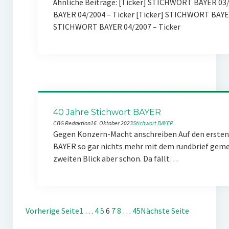
Ähnliche Beiträge: [Ticker] STICHWORT BAYER 03/2
BAYER 04/2004 – Ticker [Ticker] STICHWORT BAYE
STICHWORT BAYER 04/2007 – Ticker
40 Jahre Stichwort BAYER
CBG Redaktion
16. Oktober 2023
Stichwort BAYER
Gegen Konzern-Macht anschreiben Auf den ersten 
BAYER so gar nichts mehr mit dem rundbrief gemei
zweiten Blick aber schon. Da fällt…
Vorherige Seite
1
…
4
5
6
7
8
…
45
Nächste Seite