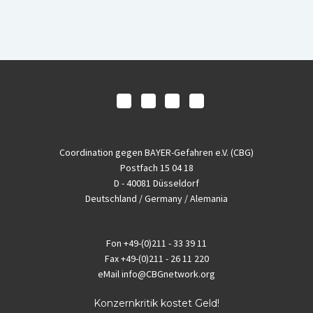
Coordination gegen BAYER-Gefahren e.V. (CBG)
Postfach 15 04 18
D - 40081 Düsseldorf
Deutschland / Germany / Alemania
Fon
+49-(0)211 - 33 39 11
Fax
+49-(0)211 - 26 11 220
eMail
info@CBGnetwork.org
Konzernkritik kostet Geld!