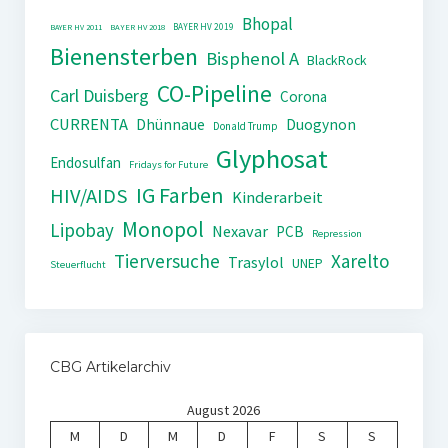
Bhopal
BAYER HV 2019
BAYER HV 2011
BAYER HV 2018
Bienensterben
Bisphenol A
BlackRock
CO-Pipeline
Carl Duisberg
Corona
CURRENTA
Dhünnaue
Duogynon
Donald Trump
Glyphosat
Endosulfan
Fridays for Future
IG Farben
HIV/AIDS
Kinderarbeit
Monopol
Lipobay
Nexavar
PCB
Repression
Tierversuche
Xarelto
Trasylol
UNEP
Steuerflucht
CBG Artikelarchiv
August 2026
M
D
M
D
F
S
S