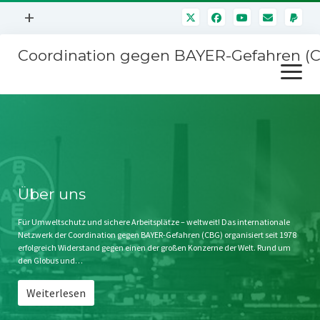
Menü
+
öffnen
Coordination gegen BAYER-Gefahren (
Mitmachen
Menü
Newsletter
öffnen
Presse
Kampagnen
Über uns
BAYER-Hauptversammlungen
Kontakt
Stichwort BAYER
Impressum
Über uns
Jahrestagung
Störfälle
Für Umweltschutz und sichere Arbeitsplätze – weltweit! Das internationale
Netzwerk der Coordination gegen BAYER-Gefahren (CBG) organisiert seit 1978
SPENDEN
erfolgreich Widerstand gegen einen der großen Konzerne der Welt. Rund um
den Globus und…
Weiterlesen