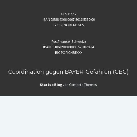
GLS-Bank
IBAN DE88 4306 0967 8016 5330 00
BIC GENODEM1GLS
Postfinance (Schweiz)
IBAN CH06 0900 0000 1578 8209 4
BIC POFICHBEXXX
Coordination gegen BAYER-Gefahren (CBG)
Startup Blog
von Compete Themes.