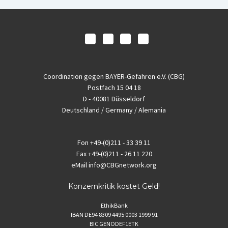
Coordination gegen BAYER-Gefahren e.V. (CBG)
Postfach 15 04 18
D - 40081 Düsseldorf
Deutschland / Germany / Alemania
Fon
+49-(0)211 - 33 39 11
Fax
+49-(0)211 - 26 11 220
eMail
info@CBGnetwork.org
Konzernkritik kostet Geld!
EthikBank
IBAN DE94 8309 4495 0003 1999 91
BIC GENODEF1ETK