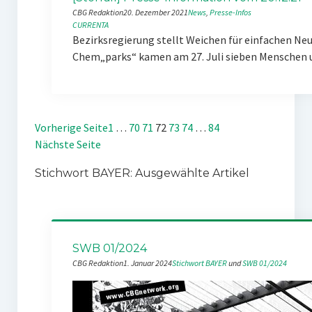
CBG Redaktion
20. Dezember 2021
News
, 
Presse-Infos
CURRENTA
Bezirksregierung stellt Weichen für einfachen Ne
Chem„parks“ kamen am 27. Juli sieben Menschen
Vorherige Seite
1
…
70
71
72
73
74
…
84
Nächste Seite
Stichwort BAYER: Ausgewählte Artikel
SWB 01/2024
CBG Redaktion
1. Januar 2024
Stichwort BAYER
 und 
SWB 01/2024