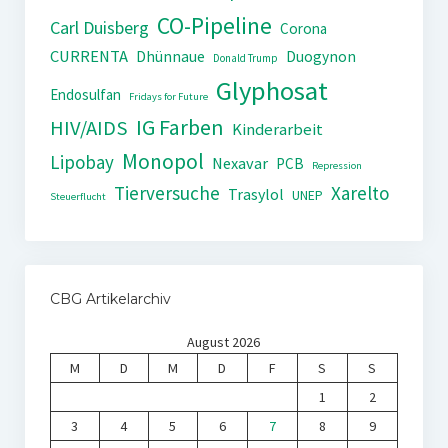
CO-Pipeline
Carl Duisberg
Corona
CURRENTA
Dhünnaue
Duogynon
Donald Trump
Glyphosat
Endosulfan
Fridays for Future
IG Farben
HIV/AIDS
Kinderarbeit
Monopol
Lipobay
Nexavar
PCB
Repression
Tierversuche
Xarelto
Trasylol
UNEP
Steuerflucht
CBG Artikelarchiv
August 2026
M
D
M
D
F
S
S
1
2
3
4
5
6
7
8
9