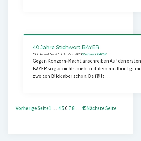
40 Jahre Stichwort BAYER
CBG Redaktion
16. Oktober 2023
Stichwort BAYER
Gegen Konzern-Macht anschreiben Auf den ersten 
BAYER so gar nichts mehr mit dem rundbrief gemei
zweiten Blick aber schon. Da fällt…
Vorherige Seite
1
…
4
5
6
7
8
…
45
Nächste Seite