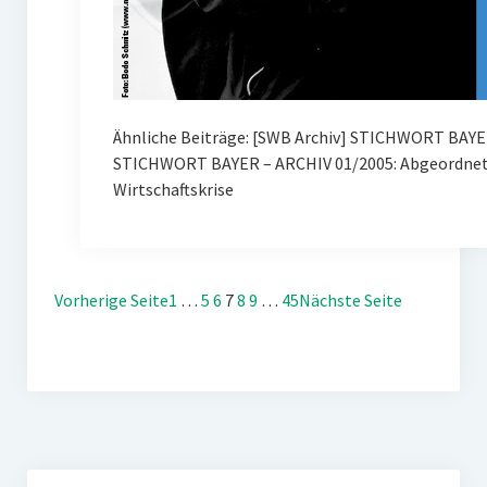
Ähnliche Beiträge: [SWB Archiv] STICHWORT BAYE
STICHWORT BAYER – ARCHIV 01/2005: Abgeordnete
Wirtschaftskrise
Vorherige Seite
1
…
5
6
7
8
9
…
45
Nächste Seite