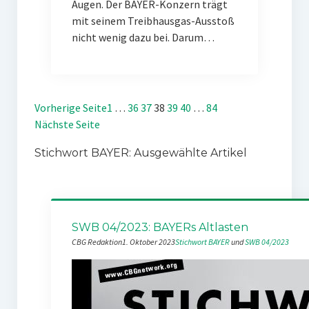
Augen. Der BAYER-Konzern trägt
mit seinem Treibhausgas-Ausstoß
nicht wenig dazu bei. Darum…
Vorherige Seite
1
…
36
37
38
39
40
…
84
Nächste Seite
Stichwort BAYER: Ausgewählte Artikel
SWB 04/2023: BAYERs Altlasten
CBG Redaktion
1. Oktober 2023
Stichwort BAYER
 und 
SWB 04/2023