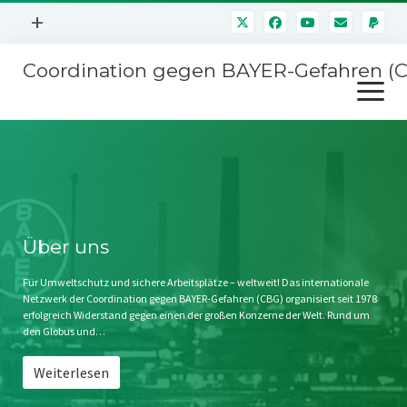
Menü
+
öffnen
Coordination gegen BAYER-Gefahren (
Mitmachen
Menü
Newsletter
öffnen
Presse
Kampagnen
Über uns
BAYER-Hauptversammlungen
Kontakt
Stichwort BAYER
Impressum
Über uns
Jahrestagung
Störfälle
Für Umweltschutz und sichere Arbeitsplätze – weltweit! Das internationale
Netzwerk der Coordination gegen BAYER-Gefahren (CBG) organisiert seit 1978
SPENDEN
erfolgreich Widerstand gegen einen der großen Konzerne der Welt. Rund um
den Globus und…
Weiterlesen