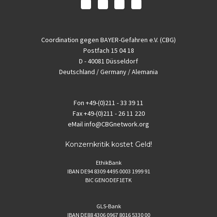
Coordination gegen BAYER-Gefahren e.V. (CBG)
Postfach 15 04 18
D - 40081 Düsseldorf
Deutschland / Germany / Alemania
Fon
+49-(0)211 - 33 39 11
Fax
+49-(0)211 - 26 11 220
eMail
info@CBGnetwork.org
Konzernkritik kostet Geld!
EthikBank
IBAN DE94 8309 4495 0003 1999 91
BIC GENODEF1ETK
GLS-Bank
IBAN DE88 4306 0967 8016 5330 00