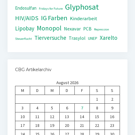
Glyphosat
Endosulfan
Fridays for Future
IG Farben
HIV/AIDS
Kinderarbeit
Monopol
Lipobay
Nexavar
PCB
Repression
Tierversuche
Xarelto
Trasylol
UNEP
Steuerflucht
CBG Artikelarchiv
August 2026
M
D
M
D
F
S
S
1
2
3
4
5
6
7
8
9
10
11
12
13
14
15
16
17
18
19
20
21
22
23
24
25
26
27
28
29
30