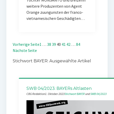
Tochter MONSANTO und dreizehn
weitere Produzenten von Agent
Orange zuungunsten der franco-
vietnamesischen Geschädigten…
Vorherige Seite
1
…
38
39
40
41
42
…
84
Nächste Seite
Stichwort BAYER: Ausgewählte Artikel
SWB 04/2023: BAYERs Altlasten
CBG Redaktion
1. Oktober 2023
Stichwort BAYER
 und 
SWB 04/2023