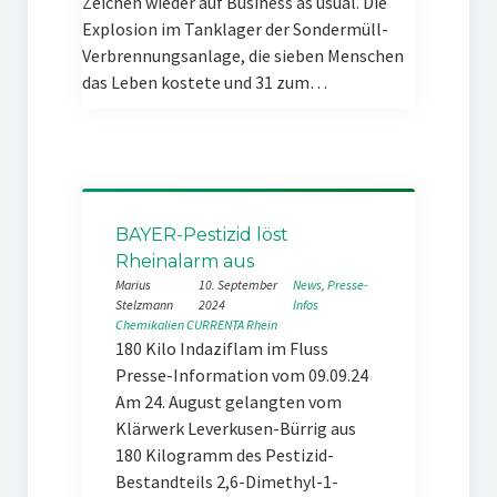
Zeichen wieder auf Business as usual. Die
Explosion im Tanklager der Sondermüll-
Verbrennungsanlage, die sieben Menschen
das Leben kostete und 31 zum…
BAYER-Pestizid löst
Rheinalarm aus
Marius
10. September
News
, 
Presse-
Stelzmann
2024
Infos
Chemikalien
CURRENTA
Rhein
180 Kilo Indaziflam im Fluss
Presse-Information vom 09.09.24
Am 24. August gelangten vom
Klärwerk Leverkusen-Bürrig aus
180 Kilogramm des Pestizid-
Bestandteils 2,6-Dimethyl-1-