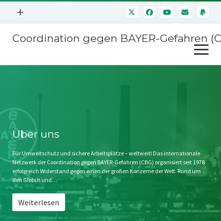
Menü
+
öffnen
Coordination gegen BAYER-Gefahren (
Mitmachen
Menü
Newsletter
öffnen
Presse
Kampagnen
Über uns
BAYER-Hauptversammlungen
Kontakt
Stichwort BAYER
Impressum
Über uns
Jahrestagung
Störfälle
Für Umweltschutz und sichere Arbeitsplätze – weltweit! Das internationale
Netzwerk der Coordination gegen BAYER-Gefahren (CBG) organisiert seit 1978
SPENDEN
erfolgreich Widerstand gegen einen der großen Konzerne der Welt. Rund um
den Globus und…
Weiterlesen