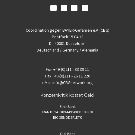
Coordination gegen BAYER-Gefahren e.V. (CBG)
Postfach 15 04 18
D - 40081 Düsseldorf
Deutschland / Germany / Alemania
Fon
+49-(0)211 - 33 39 11
Fax
+49-(0)211 - 26 11 220
eMail
info@CBGnetwork.org
Konzernkritik kostet Geld!
EthikBank
IBAN DE94 8309 4495 0003 1999 91
BIC GENODEF1ETK
GLS-Bank