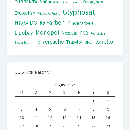
CURRENTA
Dhünnaue
Duogynon
Donald Trump
Glyphosat
Endosulfan
Fridays for Future
IG Farben
HIV/AIDS
Kinderarbeit
Monopol
Lipobay
Nexavar
PCB
Repression
Tierversuche
Xarelto
Trasylol
UNEP
Steuerflucht
CBG Artikelarchiv
August 2026
M
D
M
D
F
S
S
1
2
3
4
5
6
7
8
9
10
11
12
13
14
15
16
17
18
19
20
21
22
23