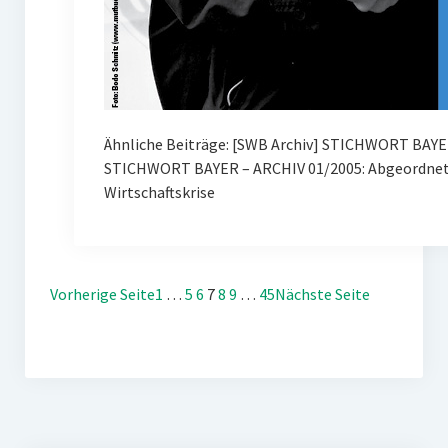
Ähnliche Beiträge: [SWB Archiv] STICHWORT BAYE
STICHWORT BAYER – ARCHIV 01/2005: Abgeordnete
Wirtschaftskrise
Vorherige Seite
1
…
5
6
7
8
9
…
45
Nächste Seite