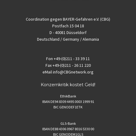
Coordination gegen BAYER-Gefahren e.V. (CBG)
Postfach 15 04 18
D - 40081 Düsseldorf
Deutschland / Germany / Alemania
Fon
+49-(0)211 - 33 39 11
Fax
+49-(0)211 - 26 11 220
eMail
info@CBGnetwork.org
Konzernkritik kostet Geld!
EthikBank
IBAN DE94 8309 4495 0003 1999 91
BIC GENODEF1ETK
GLS-Bank
IBAN DE88 4306 0967 8016 5330 00
BIC GENODEM1GLS