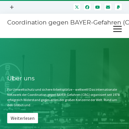
Menü
+
öffnen
Coordination gegen BAYER-Gefahren (
Mitmachen
Menü
Newsletter
öffnen
Presse
Kampagnen
Über uns
BAYER-Hauptversammlungen
Kontakt
Stichwort BAYER
Impressum
Über uns
Jahrestagung
Störfälle
Für Umweltschutz und sichere Arbeitsplätze – weltweit! Das internationale
Netzwerk der Coordination gegen BAYER-Gefahren (CBG) organisiert seit 1978
SPENDEN
erfolgreich Widerstand gegen einen der großen Konzerne der Welt. Rund um
den Globus und…
Weiterlesen