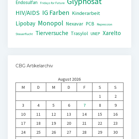
Glyphosat
Endosulfan
Fridays for Future
IG Farben
HIV/AIDS
Kinderarbeit
Monopol
Lipobay
Nexavar
PCB
Repression
Tierversuche
Xarelto
Trasylol
UNEP
Steuerflucht
CBG Artikelarchiv
August 2026
M
D
M
D
F
S
S
1
2
3
4
5
6
7
8
9
10
11
12
13
14
15
16
17
18
19
20
21
22
23
24
25
26
27
28
29
30