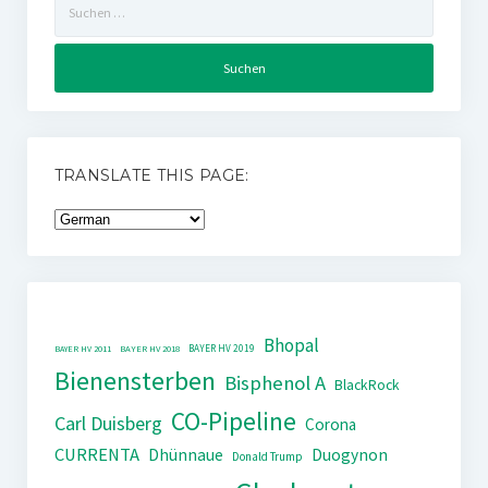
nach:
TRANSLATE THIS PAGE:
Bhopal
BAYER HV 2019
BAYER HV 2011
BAYER HV 2018
Bienensterben
Bisphenol A
BlackRock
CO-Pipeline
Carl Duisberg
Corona
CURRENTA
Dhünnaue
Duogynon
Donald Trump