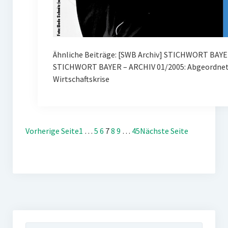
Ähnliche Beiträge: [SWB Archiv] STICHWORT BAYE
STICHWORT BAYER – ARCHIV 01/2005: Abgeordnete
Wirtschaftskrise
Vorherige Seite
1
…
5
6
7
8
9
…
45
Nächste Seite
Suchen