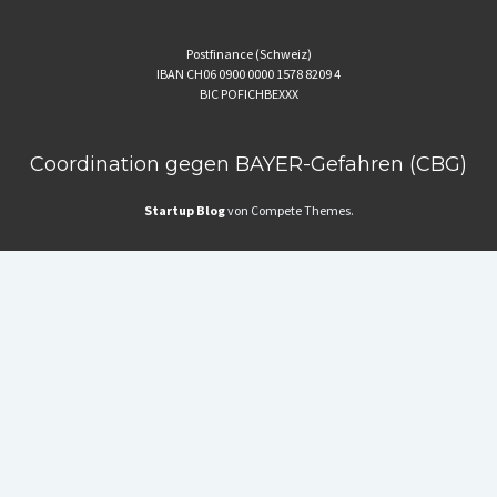
Postfinance (Schweiz)
IBAN CH06 0900 0000 1578 8209 4
BIC POFICHBEXXX
Coordination gegen BAYER-Gefahren (CBG)
Startup Blog
von Compete Themes.