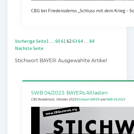
CBG bei Friedensdemo „Schluss mit dem Krieg – Sof
Vorherige Seite
1
…
60
61
62
63
64
…
84
Nächste Seite
Stichwort BAYER: Ausgewählte Artikel
SWB 04/2023: BAYERs Altlasten
CBG Redaktion
1. Oktober 2023
Stichwort BAYER
 und 
SWB 04/2023