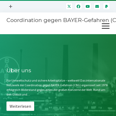
Menü
+
öffnen
Coordination gegen BAYER-Gefahren (
Mitmachen
Menü
Newsletter
öffnen
Presse
Kampagnen
Über uns
BAYER-Hauptversammlungen
Kontakt
Stichwort BAYER
Impressum
Über uns
Jahrestagung
Störfälle
Für Umweltschutz und sichere Arbeitsplätze – weltweit! Das internationale
Netzwerk der Coordination gegen BAYER-Gefahren (CBG) organisiert seit 1978
SPENDEN
erfolgreich Widerstand gegen einen der großen Konzerne der Welt. Rund um
den Globus und…
Weiterlesen