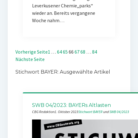
Leverkusener Chemie„parks“
wieder an. Bereits vergangene
Woche nahm…
Vorherige Seite
1
…
64
65
66
67
68
…
84
Nächste Seite
Stichwort BAYER: Ausgewählte Artikel
SWB 04/2023: BAYERs Altlasten
CBG Redaktion
1. Oktober 2023
Stichwort BAYER
 und 
SWB 04/2023