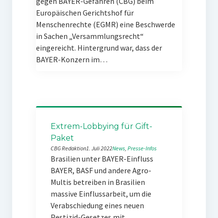
gegen BAYER-Gefahren (CBG) beim
Europäischen Gerichtshof für
Menschenrechte (EGMR) eine Beschwerde
in Sachen „Versammlungsrecht“
eingereicht. Hintergrund war, dass der
BAYER-Konzern im…
Extrem-Lobbying für Gift-
Paket
CBG Redaktion
1. Juli 2022
News
, 
Presse-Infos
Brasilien unter BAYER-Einfluss
BAYER, BASF und andere Agro-
Multis betreiben in Brasilien
massive Einflussarbeit, um die
Verabschiedung eines neuen
Pestizid-Gesetzes mit