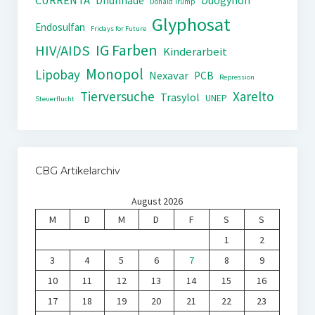
CURRENTA
Dhünnaue
Duogynon
Donald Trump
Glyphosat
Endosulfan
Fridays for Future
IG Farben
HIV/AIDS
Kinderarbeit
Monopol
Lipobay
Nexavar
PCB
Repression
Tierversuche
Xarelto
Trasylol
UNEP
Steuerflucht
CBG Artikelarchiv
August 2026
M
D
M
D
F
S
S
1
2
3
4
5
6
7
8
9
10
11
12
13
14
15
16
17
18
19
20
21
22
23