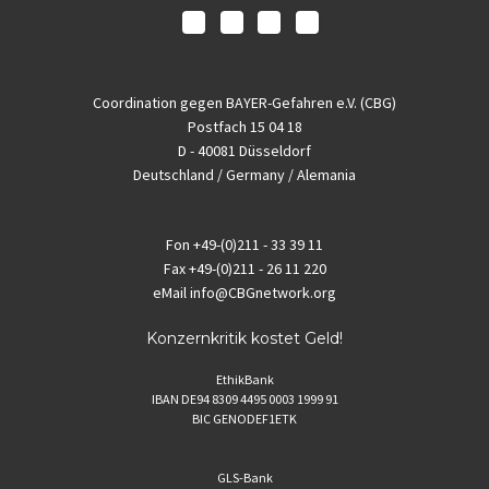
Coordination gegen BAYER-Gefahren e.V. (CBG)
Postfach 15 04 18
D - 40081 Düsseldorf
Deutschland / Germany / Alemania
Fon
+49-(0)211 - 33 39 11
Fax
+49-(0)211 - 26 11 220
eMail
info@CBGnetwork.org
Konzernkritik kostet Geld!
EthikBank
IBAN DE94 8309 4495 0003 1999 91
BIC GENODEF1ETK
GLS-Bank