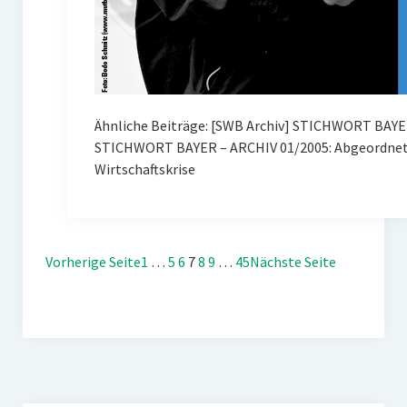
Ähnliche Beiträge: [SWB Archiv] STICHWORT BAYE
STICHWORT BAYER – ARCHIV 01/2005: Abgeordnete
Wirtschaftskrise
Vorherige Seite
1
…
5
6
7
8
9
…
45
Nächste Seite