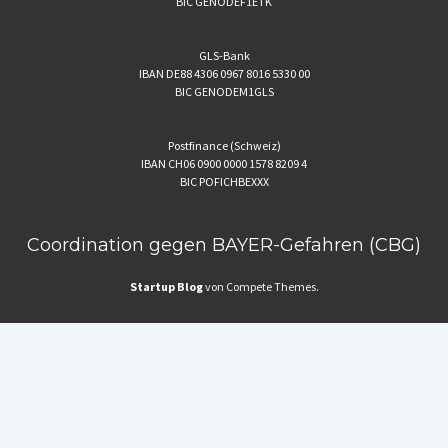
BIC GENODEF1ETK
GLS-Bank
IBAN DE88 4306 0967 8016 5330 00
BIC GENODEM1GLS
Postfinance (Schweiz)
IBAN CH06 0900 0000 1578 8209 4
BIC POFICHBEXXX
Coordination gegen BAYER-Gefahren (CBG)
Startup Blog
von Compete Themes.