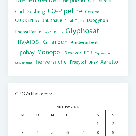
Bisphenol A
BlackRock
CO-Pipeline
Carl Duisberg
Corona
CURRENTA
Dhünnaue
Duogynon
Donald Trump
Glyphosat
Endosulfan
Fridays for Future
IG Farben
HIV/AIDS
Kinderarbeit
Monopol
Lipobay
Nexavar
PCB
Repression
Tierversuche
Xarelto
Trasylol
UNEP
Steuerflucht
CBG Artikelarchiv
August 2026
M
D
M
D
F
S
S
1
2
3
4
5
6
7
8
9