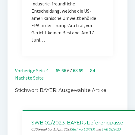
industrie-freundliche
Entscheidung, welche die US-
amerikanische Umweltbehörde
EPA in der Trump-Ära traf, vor
Gericht keinen Bestand. Am 17.
Juni…
Vorherige Seite
1
…
65
66
67
68
69
…
84
Nächste Seite
Stichwort BAYER: Ausgewählte Artikel
SWB 02/2023: BAYERs Lieferengpässe
CBG Redaktion
1. April 2023
Stichwort BAYER
 und 
SWB 02/2023