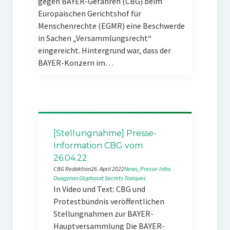
gegen BAYER-Gefahren (CBG) beim
Europäischen Gerichtshof für
Menschenrechte (EGMR) eine Beschwerde
in Sachen „Versammlungsrecht“
eingereicht. Hintergrund war, dass der
BAYER-Konzern im…
[Stellungnahme] Presse-
Information CBG vom
26.04.22
CBG Redaktion
26. April 2022
News
, 
Presse-Infos
Duogynon
Glyphosat
Secrets Toxiques
In Video und Text: CBG und
Protestbündnis veröffentlichen
Stellungnahmen zur BAYER-
Hauptversammlung Die BAYER-