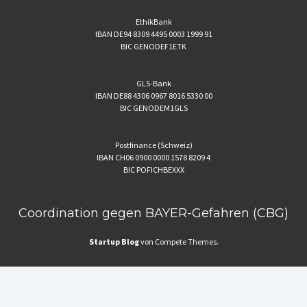
EthikBank
IBAN DE94 8309 4495 0003 1999 91
BIC GENODEF1ETK
GLS-Bank
IBAN DE88 4306 0967 8016 5330 00
BIC GENODEM1GLS
Postfinance (Schweiz)
IBAN CH06 0900 0000 1578 8209 4
BIC POFICHBEXXX
Coordination gegen BAYER-Gefahren (CBG)
Startup Blog
von Compete Themes.