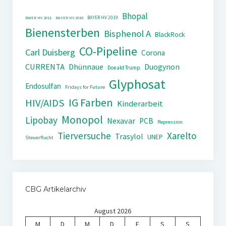
Bhopal
BAYER HV 2019
BAYER HV 2011
BAYER HV 2018
Bienensterben
Bisphenol A
BlackRock
CO-Pipeline
Carl Duisberg
Corona
CURRENTA
Dhünnaue
Duogynon
Donald Trump
Glyphosat
Endosulfan
Fridays for Future
IG Farben
HIV/AIDS
Kinderarbeit
Monopol
Lipobay
Nexavar
PCB
Repression
Tierversuche
Xarelto
Trasylol
UNEP
Steuerflucht
CBG Artikelarchiv
August 2026
M
D
M
D
F
S
S