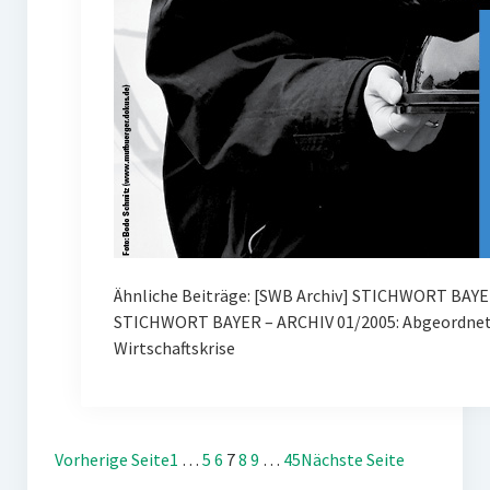
Ähnliche Beiträge: [SWB Archiv] STICHWORT BAYE
STICHWORT BAYER – ARCHIV 01/2005: Abgeordnete
Wirtschaftskrise
Vorherige Seite
1
…
5
6
7
8
9
…
45
Nächste Seite