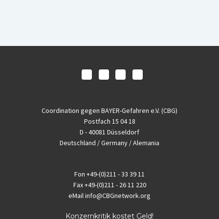
Coordination gegen BAYER-Gefahren e.V. (CBG)
Postfach 15 04 18
D - 40081 Düsseldorf
Deutschland / Germany / Alemania
Fon
+49-(0)211 - 33 39 11
Fax
+49-(0)211 - 26 11 220
eMail
info@CBGnetwork.org
Konzernkritik kostet Geld!