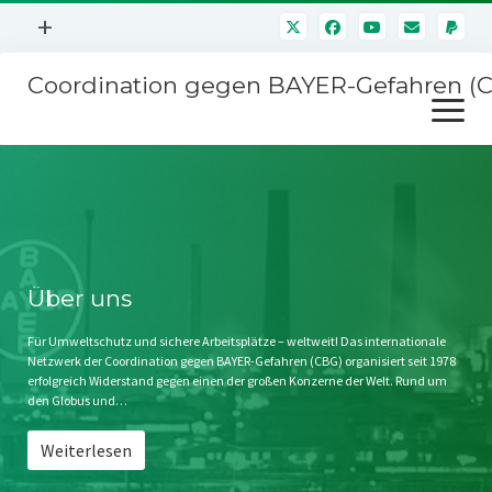
Menü
+
öffnen
Coordination gegen BAYER-Gefahren (
Mitmachen
Menü
Newsletter
öffnen
Presse
Kampagnen
Über uns
BAYER-Hauptversammlungen
Kontakt
Stichwort BAYER
Impressum
Über uns
Jahrestagung
Störfälle
Für Umweltschutz und sichere Arbeitsplätze – weltweit! Das internationale
Netzwerk der Coordination gegen BAYER-Gefahren (CBG) organisiert seit 1978
SPENDEN
erfolgreich Widerstand gegen einen der großen Konzerne der Welt. Rund um
den Globus und…
Weiterlesen