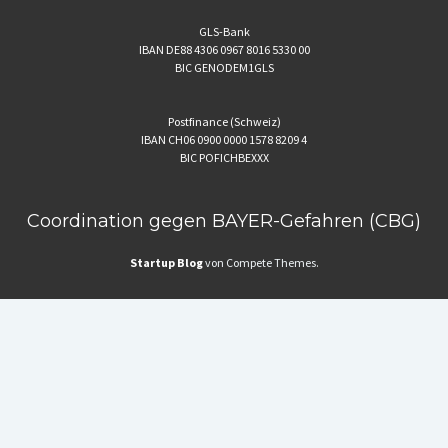
GLS-Bank
IBAN DE88 4306 0967 8016 5330 00
BIC GENODEM1GLS
Postfinance (Schweiz)
IBAN CH06 0900 0000 1578 8209 4
BIC POFICHBEXXX
Coordination gegen BAYER-Gefahren (CBG)
Startup Blog
von Compete Themes.