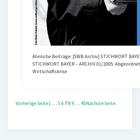
Ähnliche Beiträge: [SWB Archiv] STICHWORT BAYE
STICHWORT BAYER – ARCHIV 01/2005: Abgeordnete
Wirtschaftskrise
Vorherige Seite
1
…
5
6
7
8
9
…
45
Nächste Seite