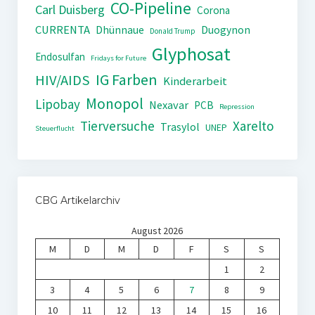
CO-Pipeline
Carl Duisberg
Corona
CURRENTA
Dhünnaue
Duogynon
Donald Trump
Glyphosat
Endosulfan
Fridays for Future
IG Farben
HIV/AIDS
Kinderarbeit
Monopol
Lipobay
Nexavar
PCB
Repression
Tierversuche
Xarelto
Trasylol
UNEP
Steuerflucht
CBG Artikelarchiv
August 2026
M
D
M
D
F
S
S
1
2
3
4
5
6
7
8
9
10
11
12
13
14
15
16