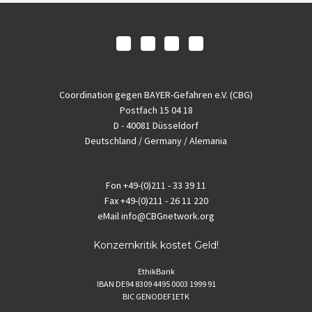
Coordination gegen BAYER-Gefahren e.V. (CBG)
Postfach 15 04 18
D - 40081 Düsseldorf
Deutschland / Germany / Alemania
Fon
+49-(0)211 - 33 39 11
Fax
+49-(0)211 - 26 11 220
eMail
info@CBGnetwork.org
Konzernkritik kostet Geld!
EthikBank
IBAN DE94 8309 4495 0003 1999 91
BIC GENODEF1ETK