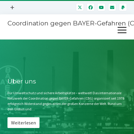
Menü
+
öffnen
Coordination gegen BAYER-Gefahren (
Mitmachen
Menü
Newsletter
öffnen
Presse
Kampagnen
Über uns
BAYER-Hauptversammlungen
Kontakt
Stichwort BAYER
Impressum
Über uns
Jahrestagung
Störfälle
Für Umweltschutz und sichere Arbeitsplätze – weltweit! Das internationale
Netzwerk der Coordination gegen BAYER-Gefahren (CBG) organisiert seit 1978
SPENDEN
erfolgreich Widerstand gegen einen der großen Konzerne der Welt. Rund um
den Globus und…
Weiterlesen