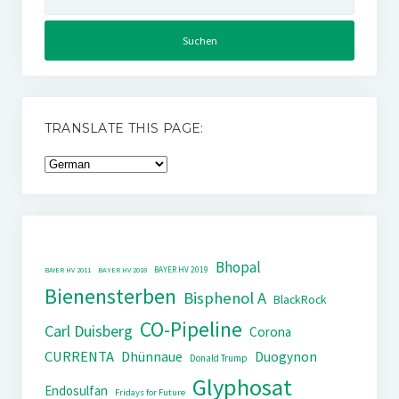
nach:
TRANSLATE THIS PAGE:
Bhopal
BAYER HV 2019
BAYER HV 2011
BAYER HV 2018
Bienensterben
Bisphenol A
BlackRock
CO-Pipeline
Carl Duisberg
Corona
CURRENTA
Dhünnaue
Duogynon
Donald Trump
Glyphosat
Endosulfan
Fridays for Future