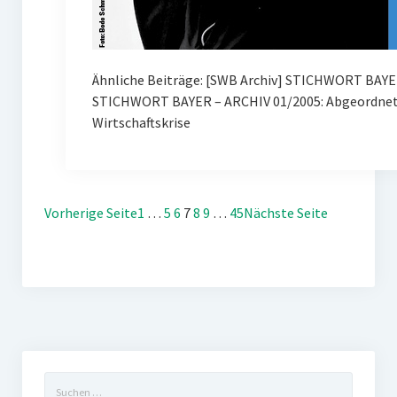
Ähnliche Beiträge: [SWB Archiv] STICHWORT BAYE
STICHWORT BAYER – ARCHIV 01/2005: Abgeordnete
Wirtschaftskrise
Vorherige Seite
1
…
5
6
7
8
9
…
45
Nächste Seite
Suchen