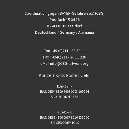
Coordination gegen BAYER-Gefahren e.V. (CBG)
Postfach 15 04 18
D - 40081 Düsseldorf
Deutschland / Germany / Alemania
Fon
+49-(0)211 - 33 39 11
Fax
+49-(0)211 - 26 11 220
eMail
info@CBGnetwork.org
Konzernkritik kostet Geld!
EthikBank
IBAN DE94 8309 4495 0003 1999 91
BIC GENODEF1ETK
GLS-Bank
IBAN DE88 4306 0967 8016 5330 00
BIC GENODEM1GLS