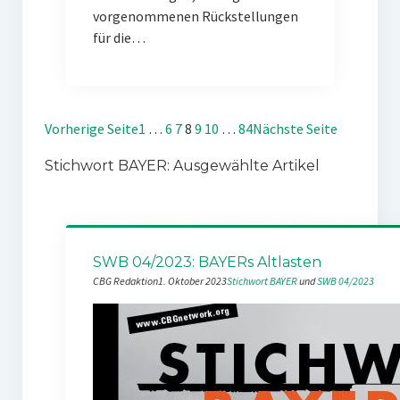
vorgenommenen Rückstellungen
für die…
Vorherige Seite
1
…
6
7
8
9
10
…
84
Nächste Seite
Stichwort BAYER: Ausgewählte Artikel
SWB 04/2023: BAYERs Altlasten
CBG Redaktion
1. Oktober 2023
Stichwort BAYER
 und 
SWB 04/2023