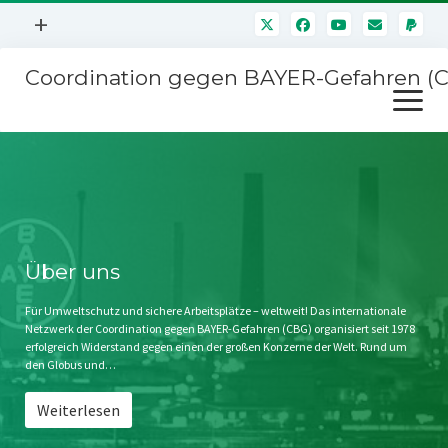
Menü
+
öffnen
Coordination gegen BAYER-Gefahren (
Mitmachen
Menü
Newsletter
öffnen
Presse
Kampagnen
Über uns
BAYER-Hauptversammlungen
Kontakt
Stichwort BAYER
Impressum
Über uns
Jahrestagung
Störfälle
Für Umweltschutz und sichere Arbeitsplätze – weltweit! Das internationale
Netzwerk der Coordination gegen BAYER-Gefahren (CBG) organisiert seit 1978
SPENDEN
erfolgreich Widerstand gegen einen der großen Konzerne der Welt. Rund um
den Globus und…
Weiterlesen