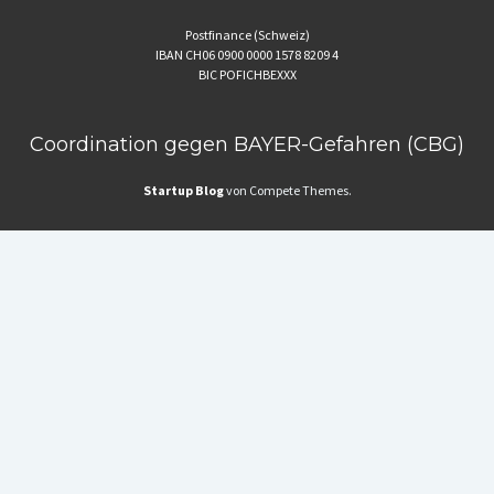
Postfinance (Schweiz)
IBAN CH06 0900 0000 1578 8209 4
BIC POFICHBEXXX
Coordination gegen BAYER-Gefahren (CBG)
Startup Blog
von Compete Themes.