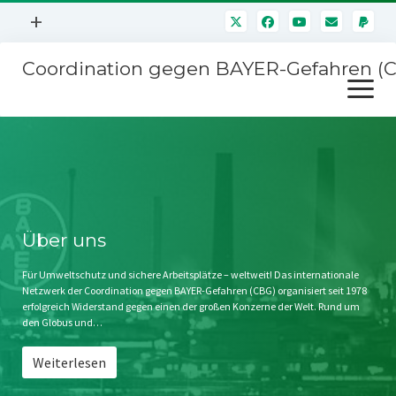
Menü
+
öffnen
Coordination gegen BAYER-Gefahren (
Mitmachen
Menü
Newsletter
öffnen
Presse
Kampagnen
Über uns
BAYER-Hauptversammlungen
Kontakt
Stichwort BAYER
Impressum
Über uns
Jahrestagung
Störfälle
Für Umweltschutz und sichere Arbeitsplätze – weltweit! Das internationale
Netzwerk der Coordination gegen BAYER-Gefahren (CBG) organisiert seit 1978
SPENDEN
erfolgreich Widerstand gegen einen der großen Konzerne der Welt. Rund um
den Globus und…
Weiterlesen