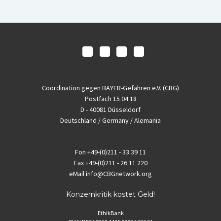
Coordination gegen BAYER-Gefahren e.V. (CBG)
Postfach 15 04 18
D - 40081 Düsseldorf
Deutschland / Germany / Alemania
Fon
+49-(0)211 - 33 39 11
Fax
+49-(0)211 - 26 11 220
eMail
info@CBGnetwork.org
Konzernkritik kostet Geld!
EthikBank