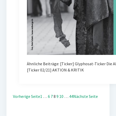
Ähnliche Beiträge: [Ticker] Glyphosat-Ticker Die 
[Ticker 02/21] AKTION & KRITIK
Vorherige Seite
1
…
6
7
8
9
10
…
44
Nächste Seite