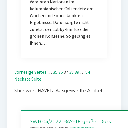
Vereinten Nationen im
kolumbianischen Cali endete am
Wochenende ohne konkrete
Ergebnisse. Dafür sorgte nicht
zuletzt der Lobby-Einfluss der
großen Konzerne. So gelang es
ihnen,…
Vorherige Seite
1
…
35
36
37
38
39
…
84
Nächste Seite
Stichwort BAYER: Ausgewählte Artikel
SWB 04/2022: BAYERs großer Durst
Marius Stelzmann
5. April 2022
Stichwort BAYER