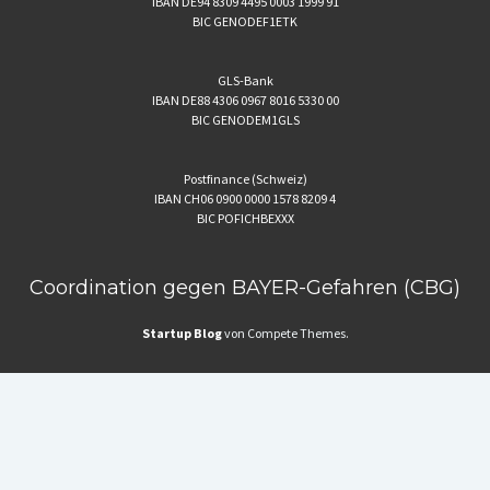
IBAN DE94 8309 4495 0003 1999 91
BIC GENODEF1ETK
GLS-Bank
IBAN DE88 4306 0967 8016 5330 00
BIC GENODEM1GLS
Postfinance (Schweiz)
IBAN CH06 0900 0000 1578 8209 4
BIC POFICHBEXXX
Coordination gegen BAYER-Gefahren (CBG)
Startup Blog
von Compete Themes.