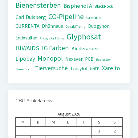
Bienensterben
Bisphenol A
BlackRock
CO-Pipeline
Carl Duisberg
Corona
CURRENTA
Dhünnaue
Duogynon
Donald Trump
Glyphosat
Endosulfan
Fridays for Future
IG Farben
HIV/AIDS
Kinderarbeit
Monopol
Lipobay
Nexavar
PCB
Repression
Tierversuche
Xarelto
Trasylol
UNEP
Steuerflucht
CBG Artikelarchiv
August 2026
M
D
M
D
F
S
S
1
2