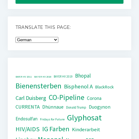
TRANSLATE THIS PAGE:
Bhopal
BAYER HV 2019
BAYER HV 2011
BAYER HV 2018
Bienensterben
Bisphenol A
BlackRock
CO-Pipeline
Carl Duisberg
Corona
CURRENTA
Dhünnaue
Duogynon
Donald Trump
Glyphosat
Endosulfan
Fridays for Future
IG Farben
HIV/AIDS
Kinderarbeit