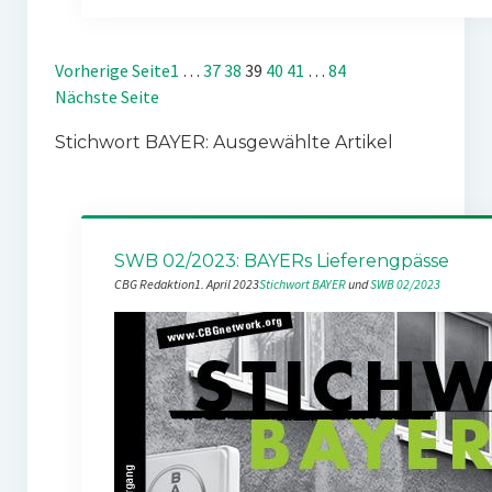
Vorherige Seite
1
…
37
38
39
40
41
…
84
Nächste Seite
Stichwort BAYER: Ausgewählte Artikel
SWB 02/2023: BAYERs Lieferengpässe
CBG Redaktion
1. April 2023
Stichwort BAYER
 und 
SWB 02/2023