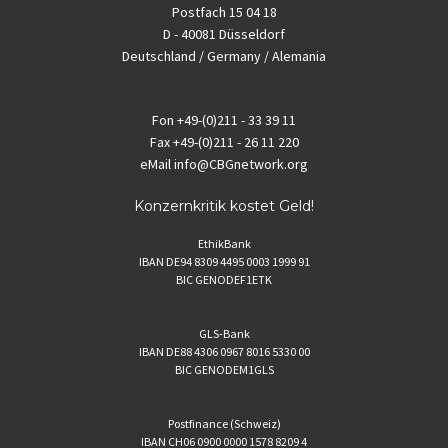
Postfach 15 04 18
D - 40081 Düsseldorf
Deutschland / Germany / Alemania
Fon
+49-(0)211 - 33 39 11
Fax
+49-(0)211 - 26 11 220
eMail
info@CBGnetwork.org
Konzernkritik kostet Geld!
EthikBank
IBAN DE94 8309 4495 0003 1999 91
BIC GENODEF1ETK
GLS-Bank
IBAN DE88 4306 0967 8016 5330 00
BIC GENODEM1GLS
Postfinance (Schweiz)
IBAN CH06 0900 0000 1578 8209 4