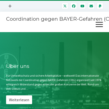
Menü
+
öffnen
Coordination gegen BAYER-Gefahren (
Mitmachen
Menü
Newsletter
öffnen
Presse
Kampagnen
Über uns
BAYER-Hauptversammlungen
Kontakt
Stichwort BAYER
Impressum
Über uns
Jahrestagung
Störfälle
Für Umweltschutz und sichere Arbeitsplätze – weltweit! Das internationale
Netzwerk der Coordination gegen BAYER-Gefahren (CBG) organisiert seit 1978
SPENDEN
erfolgreich Widerstand gegen einen der großen Konzerne der Welt. Rund um
den Globus und…
Weiterlesen