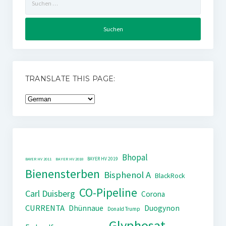
nach:
TRANSLATE THIS PAGE:
Bhopal
BAYER HV 2019
BAYER HV 2011
BAYER HV 2018
Bienensterben
Bisphenol A
BlackRock
CO-Pipeline
Carl Duisberg
Corona
CURRENTA
Dhünnaue
Duogynon
Donald Trump
Glyphosat