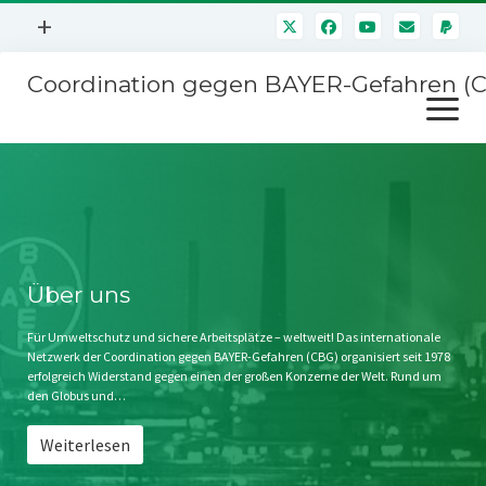
Menü
+
öffnen
Coordination gegen BAYER-Gefahren (
Mitmachen
Menü
Newsletter
öffnen
Presse
Kampagnen
Über uns
BAYER-Hauptversammlungen
Kontakt
Stichwort BAYER
Impressum
Über uns
Jahrestagung
Störfälle
Für Umweltschutz und sichere Arbeitsplätze – weltweit! Das internationale
Netzwerk der Coordination gegen BAYER-Gefahren (CBG) organisiert seit 1978
SPENDEN
erfolgreich Widerstand gegen einen der großen Konzerne der Welt. Rund um
den Globus und…
Weiterlesen