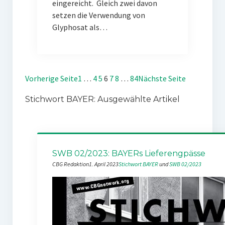
eingereicht. Gleich zwei davon
setzen die Verwendung von
Glyphosat als…
Vorherige Seite
1
…
4
5
6
7
8
…
84
Nächste Seite
Stichwort BAYER: Ausgewählte Artikel
SWB 02/2023: BAYERs Lieferengpässe
CBG Redaktion
1. April 2023
Stichwort BAYER
 und 
SWB 02/2023