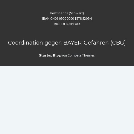
Postfinance (Schweiz)
IBAN CH06 0900 0000 1578 8209 4
BIC POFICHBEXXX
Coordination gegen BAYER-Gefahren (CBG)
Startup Blog
von Compete Themes.