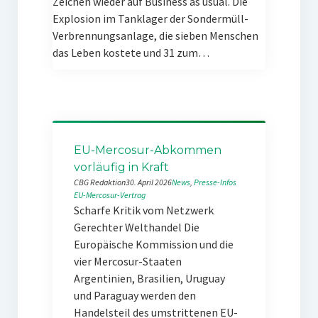
Zeichen wieder auf Business as usual. Die
Explosion im Tanklager der Sondermüll-
Verbrennungsanlage, die sieben Menschen
das Leben kostete und 31 zum…
EU-Mercosur-Abkommen
vorläufig in Kraft
CBG Redaktion
30. April 2026
News
, 
Presse-Infos
EU-Mercosur-Vertrag
Scharfe Kritik vom Netzwerk
Gerechter Welthandel Die
Europäische Kommission und die
vier Mercosur-Staaten
Argentinien, Brasilien, Uruguay
und Paraguay werden den
Handelsteil des umstrittenen EU-