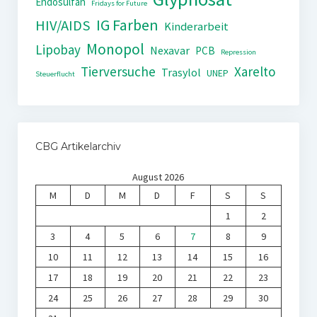
Endosulfan
Fridays for Future
IG Farben
HIV/AIDS
Kinderarbeit
Monopol
Lipobay
Nexavar
PCB
Repression
Tierversuche
Xarelto
Trasylol
UNEP
Steuerflucht
CBG Artikelarchiv
August 2026
M
D
M
D
F
S
S
1
2
3
4
5
6
7
8
9
10
11
12
13
14
15
16
17
18
19
20
21
22
23
24
25
26
27
28
29
30