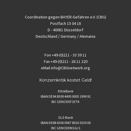
Coordination gegen BAYER-Gefahren e.V. (CBG)
Postfach 15 04 18
D - 40081 Düsseldorf
Deutschland / Germany / Alemania
Fon
+49-(0)211 - 33 39 11
Fax
+49-(0)211 - 26 11 220
eMail
info@CBGnetwork.org
Konzernkritik kostet Geld!
EthikBank
IBAN DE94 8309 4495 0003 1999 91
BIC GENODEF1ETK
GLS-Bank
IBAN DE88 4306 0967 8016 5330 00
BIC GENODEM1GLS