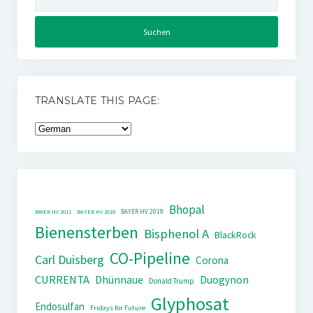
nach:
TRANSLATE THIS PAGE:
Bhopal
BAYER HV 2019
BAYER HV 2011
BAYER HV 2018
Bienensterben
Bisphenol A
BlackRock
CO-Pipeline
Carl Duisberg
Corona
CURRENTA
Dhünnaue
Duogynon
Donald Trump
Glyphosat
Endosulfan
Fridays for Future