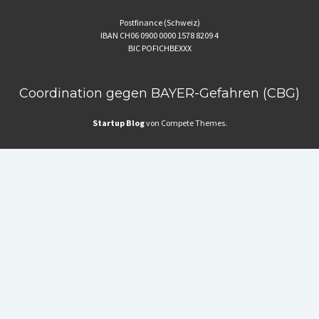
Postfinance (Schweiz)
IBAN CH06 0900 0000 1578 8209 4
BIC POFICHBEXXX
Coordination gegen BAYER-Gefahren (CBG)
Startup Blog
von Compete Themes.