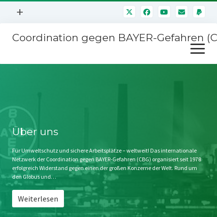
Menü
+
öffnen
Coordination gegen BAYER-Gefahren (
Mitmachen
Menü
Newsletter
öffnen
Presse
Kampagnen
Über uns
BAYER-Hauptversammlungen
Kontakt
Stichwort BAYER
Impressum
Über uns
Jahrestagung
Störfälle
Für Umweltschutz und sichere Arbeitsplätze – weltweit! Das internationale
Netzwerk der Coordination gegen BAYER-Gefahren (CBG) organisiert seit 1978
SPENDEN
erfolgreich Widerstand gegen einen der großen Konzerne der Welt. Rund um
den Globus und…
Weiterlesen