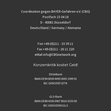
Coordination gegen BAYER-Gefahren e.V. (CBG)
Postfach 15 04 18
D - 40081 Düsseldorf
Deutschland / Germany / Alemania
Fon
+49-(0)211 - 33 39 11
Fax
+49-(0)211 - 26 11 220
eMail
info@CBGnetwork.org
Konzernkritik kostet Geld!
EthikBank
IBAN DE94 8309 4495 0003 1999 91
BIC GENODEF1ETK
GLS-Bank
IBAN DE88 4306 0967 8016 5330 00
BIC GENODEM1GLS