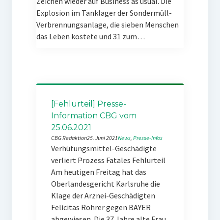
Zeichen wieder auf Business as usual. Die
Explosion im Tanklager der Sondermüll-
Verbrennungsanlage, die sieben Menschen
das Leben kostete und 31 zum…
[Fehlurteil] Presse-
Information CBG vom
25.06.2021
CBG Redaktion
25. Juni 2021
News
, 
Presse-Infos
Verhütungsmittel-Geschädigte
verliert Prozess Fatales Fehlurteil
Am heutigen Freitag hat das
Oberlandesgericht Karlsruhe die
Klage der Arznei-Geschädigten
Felicitas Rohrer gegen BAYER
abgewiesen. Die 37 Jahre alte Frau