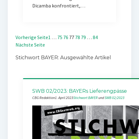
Dicamba konfrontiert,…
Vorherige Seite
1
…
75
76
77
78
79
…
84
Nächste Seite
Stichwort BAYER: Ausgewählte Artikel
SWB 02/2023: BAYERs Lieferengpässe
CBG Redaktion
1. April 2023
Stichwort BAYER
 und 
SWB 02/2023