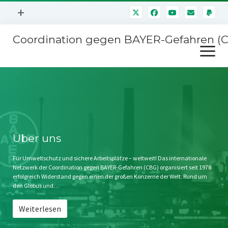
Menü
+
öffnen
Coordination gegen BAYER-Gefahren (
Mitmachen
Menü
Newsletter
öffnen
Presse
Kampagnen
Über uns
BAYER-Hauptversammlungen
Kontakt
Stichwort BAYER
Impressum
Über uns
Jahrestagung
Störfälle
Für Umweltschutz und sichere Arbeitsplätze – weltweit! Das internationale
Netzwerk der Coordination gegen BAYER-Gefahren (CBG) organisiert seit 1978
SPENDEN
erfolgreich Widerstand gegen einen der großen Konzerne der Welt. Rund um
den Globus und…
Weiterlesen