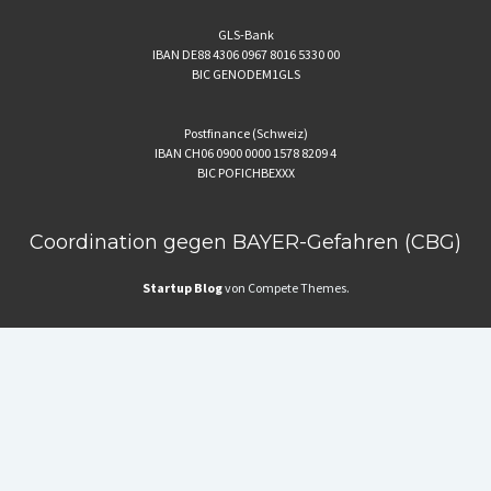
GLS-Bank
IBAN DE88 4306 0967 8016 5330 00
BIC GENODEM1GLS
Postfinance (Schweiz)
IBAN CH06 0900 0000 1578 8209 4
BIC POFICHBEXXX
Coordination gegen BAYER-Gefahren (CBG)
Startup Blog
von Compete Themes.