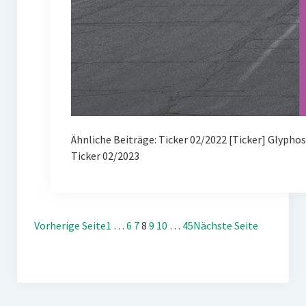
Ähnliche Beiträge: Ticker 02/2022 [Ticker] Glypho
Ticker 02/2023
Vorherige Seite
1
…
6
7
8
9
10
…
45
Nächste Seite