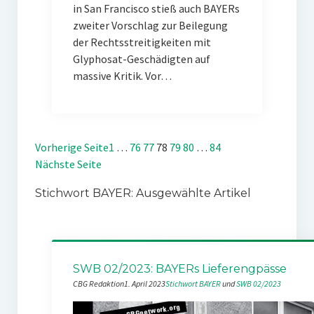
in San Francisco stieß auch BAYERs
zweiter Vorschlag zur Beilegung
der Rechtsstreitigkeiten mit
Glyphosat-Geschädigten auf
massive Kritik. Vor…
Vorherige Seite
1
…
76
77
78
79
80
…
84
Nächste Seite
Stichwort BAYER: Ausgewählte Artikel
SWB 02/2023: BAYERs Lieferengpässe
CBG Redaktion
1. April 2023
Stichwort BAYER
 und 
SWB 02/2023