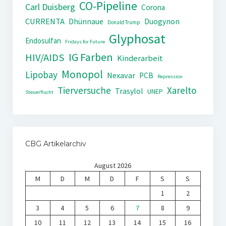
CO-Pipeline
Carl Duisberg
Corona
CURRENTA
Dhünnaue
Duogynon
Donald Trump
Glyphosat
Endosulfan
Fridays for Future
IG Farben
HIV/AIDS
Kinderarbeit
Monopol
Lipobay
Nexavar
PCB
Repression
Tierversuche
Xarelto
Trasylol
UNEP
Steuerflucht
CBG Artikelarchiv
August 2026
M
D
M
D
F
S
S
1
2
3
4
5
6
7
8
9
10
11
12
13
14
15
16