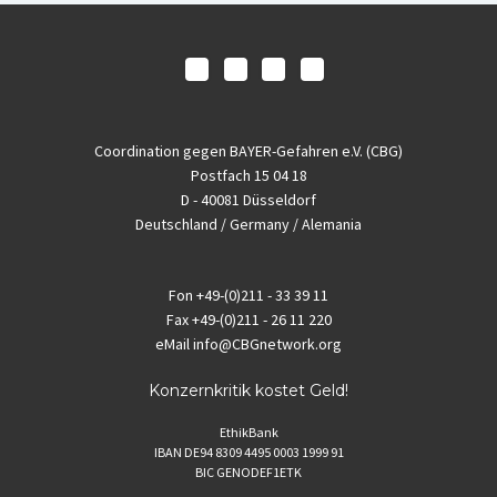
Coordination gegen BAYER-Gefahren e.V. (CBG)
Postfach 15 04 18
D - 40081 Düsseldorf
Deutschland / Germany / Alemania
Fon
+49-(0)211 - 33 39 11
Fax
+49-(0)211 - 26 11 220
eMail
info@CBGnetwork.org
Konzernkritik kostet Geld!
EthikBank
IBAN DE94 8309 4495 0003 1999 91
BIC GENODEF1ETK