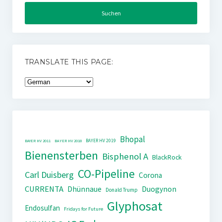
TRANSLATE THIS PAGE:
Bhopal
BAYER HV 2019
BAYER HV 2011
BAYER HV 2018
Bienensterben
Bisphenol A
BlackRock
CO-Pipeline
Carl Duisberg
Corona
CURRENTA
Dhünnaue
Duogynon
Donald Trump
Glyphosat
Endosulfan
Fridays for Future