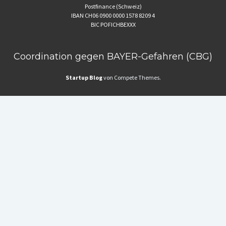
Postfinance (Schweiz)
IBAN CH06 0900 0000 1578 8209 4
BIC POFICHBEXXX
Coordination gegen BAYER-Gefahren (CBG)
Startup Blog
von Compete Themes.