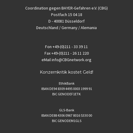
Coordination gegen BAYER-Gefahren e.V. (CBG)
Postfach 15 04 18
D - 40081 Düsseldorf
Deutschland / Germany / Alemania
Fon
+49-(0)211 - 33 39 11
Fax
+49-(0)211 - 26 11 220
eMail
info@CBGnetwork.org
Konzernkritik kostet Geld!
EthikBank
IBAN DE94 8309 4495 0003 1999 91
BIC GENODEF1ETK
GLS-Bank
IBAN DE88 4306 0967 8016 5330 00
BIC GENODEM1GLS