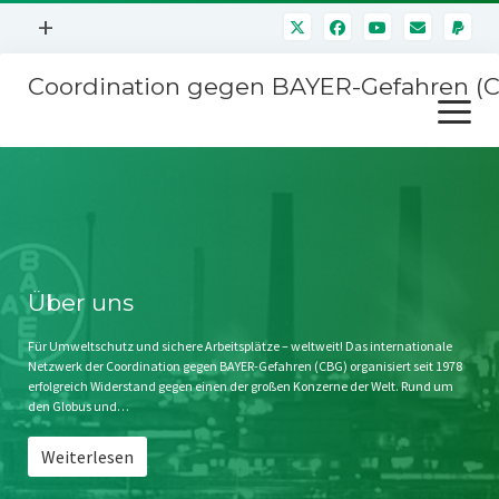
Menü
+
öffnen
Coordination gegen BAYER-Gefahren (
Mitmachen
Menü
Newsletter
öffnen
Presse
Kampagnen
Über uns
BAYER-Hauptversammlungen
Kontakt
Stichwort BAYER
Impressum
Über uns
Jahrestagung
Störfälle
Für Umweltschutz und sichere Arbeitsplätze – weltweit! Das internationale
Netzwerk der Coordination gegen BAYER-Gefahren (CBG) organisiert seit 1978
SPENDEN
erfolgreich Widerstand gegen einen der großen Konzerne der Welt. Rund um
den Globus und…
Weiterlesen