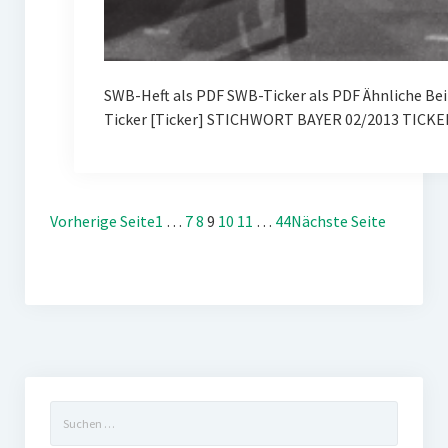
SWB-Heft als PDF SWB-Ticker als PDF Ähnliche Be
Ticker [Ticker] STICHWORT BAYER 02/2013 TICKE
Vorherige Seite
1
…
7
8
9
10
11
…
44
Nächste Seite
Suchen
nach: