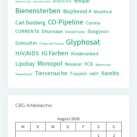
Bhopal
BAYER HV 2019
BAYER HV 2011
BAYER HV 2018
Bienensterben
Bisphenol A
BlackRock
CO-Pipeline
Carl Duisberg
Corona
CURRENTA
Dhünnaue
Duogynon
Donald Trump
Glyphosat
Endosulfan
Fridays for Future
IG Farben
HIV/AIDS
Kinderarbeit
Monopol
Lipobay
Nexavar
PCB
Repression
Tierversuche
Xarelto
Trasylol
UNEP
Steuerflucht
CBG Artikelarchiv
August 2026
M
D
M
D
F
S
S
1
2