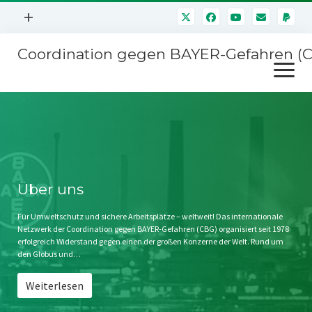
Menü
+
öffnen
Coordination gegen BAYER-Gefahren (
Mitmachen
Menü
Newsletter
öffnen
Presse
Kampagnen
Über uns
BAYER-Hauptversammlungen
Kontakt
Stichwort BAYER
Impressum
Über uns
Jahrestagung
Störfälle
Für Umweltschutz und sichere Arbeitsplätze – weltweit! Das internationale
Netzwerk der Coordination gegen BAYER-Gefahren (CBG) organisiert seit 1978
SPENDEN
erfolgreich Widerstand gegen einen der großen Konzerne der Welt. Rund um
den Globus und…
Weiterlesen