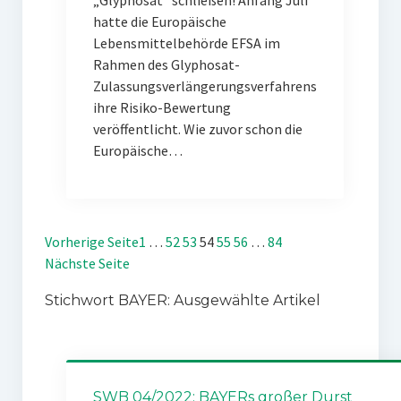
„Glyphosat“ schließen! Anfang Juli
hatte die Europäische
Lebensmittelbehörde EFSA im
Rahmen des Glyphosat-
Zulassungsverlängerungsverfahrens
ihre Risiko-Bewertung
veröffentlicht. Wie zuvor schon die
Europäische…
Vorherige Seite
1
…
52
53
54
55
56
…
84
Nächste Seite
Stichwort BAYER: Ausgewählte Artikel
SWB 04/2022: BAYERs großer Durst