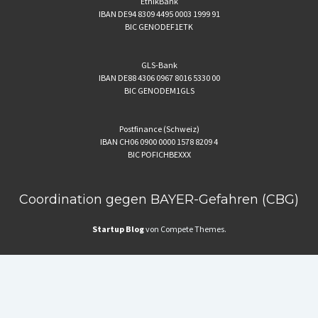
EthikBank
IBAN DE94 8309 4495 0003 1999 91
BIC GENODEF1ETK
GLS-Bank
IBAN DE88 4306 0967 8016 5330 00
BIC GENODEM1GLS
Postfinance (Schweiz)
IBAN CH06 0900 0000 1578 8209 4
BIC POFICHBEXXX
Coordination gegen BAYER-Gefahren (CBG)
Startup Blog
von Compete Themes.