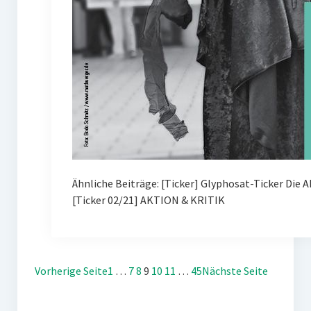
Ähnliche Beiträge: [Ticker] Glyphosat-Ticker Die 
[Ticker 02/21] AKTION & KRITIK
Vorherige Seite
1
…
7
8
9
10
11
…
45
Nächste Seite