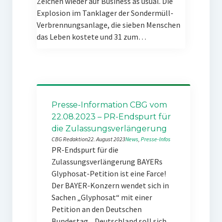
Zeichen wieder auf Business as usual. Die
Explosion im Tanklager der Sondermüll-
Verbrennungsanlage, die sieben Menschen
das Leben kostete und 31 zum…
Presse-Information CBG vom
22.08.2023 – PR-Endspurt für
die Zulassungsverlängerung
CBG Redaktion
22. August 2023
News
, 
Presse-Infos
PR-Endspurt für die
Zulassungsverlängerung BAYERs
Glyphosat-Petition ist eine Farce!
Der BAYER-Konzern wendet sich in
Sachen „Glyphosat“ mit einer
Petition an den Deutschen
Bundestag. „Deutschland soll sich