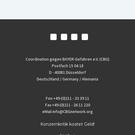
Coordination gegen BAYER-Gefahren e.V. (CBG)
Postfach 15 04 18
D - 40081 Düsseldorf
Deutschland / Germany / Alemania
Fon
+49-(0)211 - 33 39 11
Fax
+49-(0)211 - 26 11 220
eMail
info@CBGnetwork.org
Konzernkritik kostet Geld!