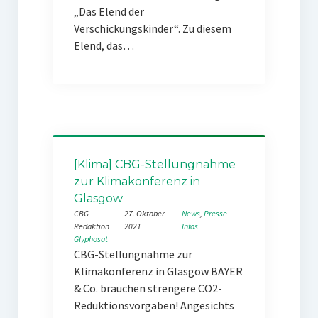
„Das Elend der
Verschickungskinder“. Zu diesem
Elend, das…
[Klima] CBG-Stellungnahme
zur Klimakonferenz in
Glasgow
CBG
27. Oktober
News
, 
Presse-
Redaktion
2021
Infos
Glyphosat
CBG-Stellungnahme zur
Klimakonferenz in Glasgow BAYER
& Co. brauchen strengere CO2-
Reduktionsvorgaben! Angesichts