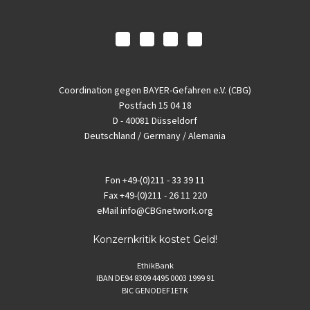
Coordination gegen BAYER-Gefahren e.V. (CBG)
Postfach 15 04 18
D - 40081 Düsseldorf
Deutschland / Germany / Alemania
Fon
+49-(0)211 - 33 39 11
Fax
+49-(0)211 - 26 11 220
eMail
info@CBGnetwork.org
Konzernkritik kostet Geld!
EthikBank
IBAN DE94 8309 4495 0003 1999 91
BIC GENODEF1ETK