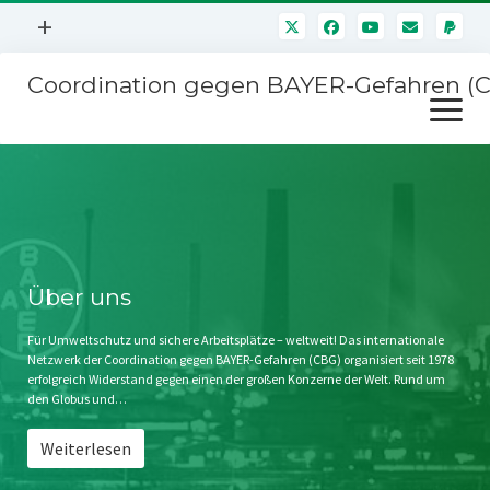
Menü
+
öffnen
Coordination gegen BAYER-Gefahren (
Mitmachen
Menü
Newsletter
öffnen
Presse
Kampagnen
Über uns
BAYER-Hauptversammlungen
Kontakt
Stichwort BAYER
Impressum
Über uns
Jahrestagung
Störfälle
Für Umweltschutz und sichere Arbeitsplätze – weltweit! Das internationale
Netzwerk der Coordination gegen BAYER-Gefahren (CBG) organisiert seit 1978
SPENDEN
erfolgreich Widerstand gegen einen der großen Konzerne der Welt. Rund um
den Globus und…
Weiterlesen