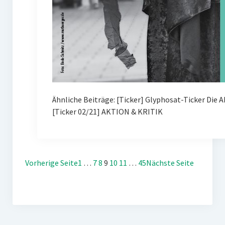
Ähnliche Beiträge: [Ticker] Glyphosat-Ticker Die 
[Ticker 02/21] AKTION & KRITIK
Vorherige Seite
1
…
7
8
9
10
11
…
45
Nächste Seite