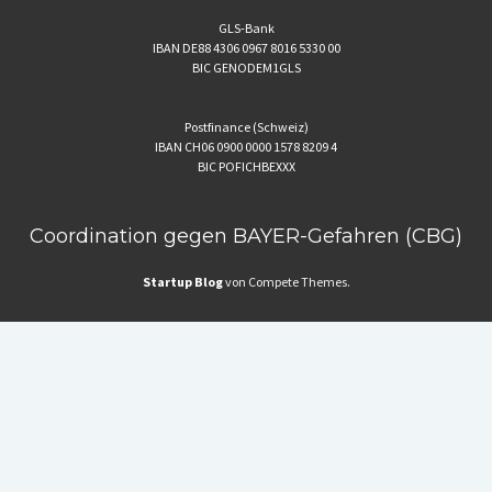
GLS-Bank
IBAN DE88 4306 0967 8016 5330 00
BIC GENODEM1GLS
Postfinance (Schweiz)
IBAN CH06 0900 0000 1578 8209 4
BIC POFICHBEXXX
Coordination gegen BAYER-Gefahren (CBG)
Startup Blog
von Compete Themes.