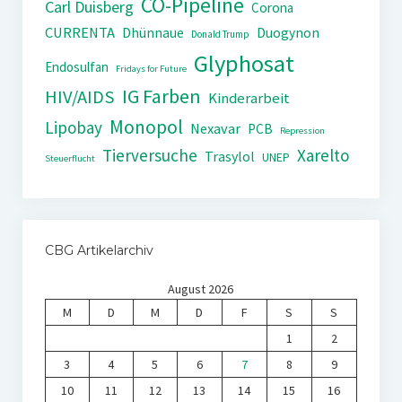
CO-Pipeline
Carl Duisberg
Corona
CURRENTA
Dhünnaue
Duogynon
Donald Trump
Glyphosat
Endosulfan
Fridays for Future
IG Farben
HIV/AIDS
Kinderarbeit
Monopol
Lipobay
Nexavar
PCB
Repression
Tierversuche
Xarelto
Trasylol
UNEP
Steuerflucht
CBG Artikelarchiv
August 2026
M
D
M
D
F
S
S
1
2
3
4
5
6
7
8
9
10
11
12
13
14
15
16