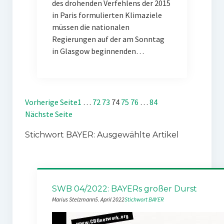
des drohenden Verfehlens der 2015
in Paris formulierten Klimaziele
müssen die nationalen
Regierungen auf der am Sonntag
in Glasgow beginnenden…
Vorherige Seite
1
…
72
73
74
75
76
…
84
Nächste Seite
Stichwort BAYER: Ausgewählte Artikel
SWB 04/2022: BAYERs großer Durst
Marius Stelzmann
5. April 2022
Stichwort BAYER