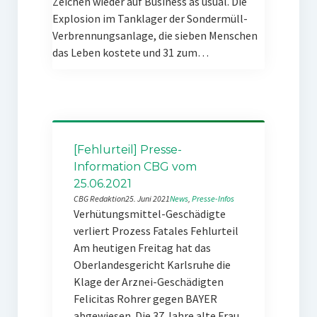
Zeichen wieder auf Business as usual. Die
Explosion im Tanklager der Sondermüll-
Verbrennungsanlage, die sieben Menschen
das Leben kostete und 31 zum…
[Fehlurteil] Presse-
Information CBG vom
25.06.2021
CBG Redaktion
25. Juni 2021
News
, 
Presse-Infos
Verhütungsmittel-Geschädigte
verliert Prozess Fatales Fehlurteil
Am heutigen Freitag hat das
Oberlandesgericht Karlsruhe die
Klage der Arznei-Geschädigten
Felicitas Rohrer gegen BAYER
abgewiesen. Die 37 Jahre alte Frau