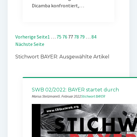
Dicamba konfrontiert,…
Vorherige Seite
1
…
75
76
77
78
79
…
84
Nächste Seite
Stichwort BAYER: Ausgewählte Artikel
SWB 02/2022: BAYER startet durch
Marius Stelzmann
5. Februar 2022
Stichwort BAYER