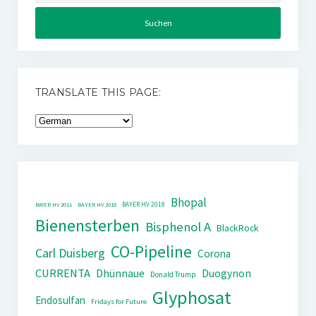
TRANSLATE THIS PAGE:
Bhopal
BAYER HV 2019
BAYER HV 2011
BAYER HV 2018
Bienensterben
Bisphenol A
BlackRock
CO-Pipeline
Carl Duisberg
Corona
CURRENTA
Dhünnaue
Duogynon
Donald Trump
Glyphosat
Endosulfan
Fridays for Future