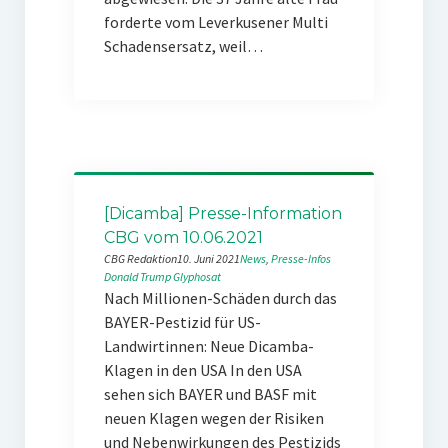
forderte vom Leverkusener Multi
Schadensersatz, weil…
[Dicamba] Presse-Information
CBG vom 10.06.2021
CBG Redaktion
10. Juni 2021
News
, 
Presse-Infos
Donald Trump
Glyphosat
Nach Millionen-Schäden durch das
BAYER-Pestizid für US-
Landwirtinnen: Neue Dicamba-
Klagen in den USA In den USA
sehen sich BAYER und BASF mit
neuen Klagen wegen der Risiken
und Nebenwirkungen des Pestizids