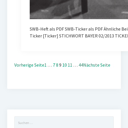
SWB-Heft als PDF SWB-Ticker als PDF Ähnliche Be
Ticker [Ticker] STICHWORT BAYER 02/2013 TICKE
Vorherige Seite
1
…
7
8
9
10
11
…
44
Nächste Seite
Suchen
nach: