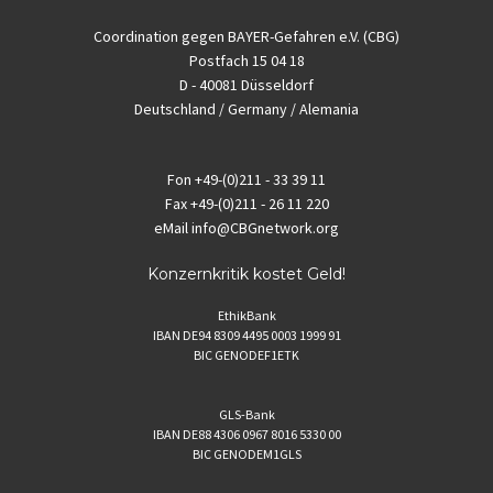
Coordination gegen BAYER-Gefahren e.V. (CBG)
Postfach 15 04 18
D - 40081 Düsseldorf
Deutschland / Germany / Alemania
Fon
+49-(0)211 - 33 39 11
Fax
+49-(0)211 - 26 11 220
eMail
info@CBGnetwork.org
Konzernkritik kostet Geld!
EthikBank
IBAN DE94 8309 4495 0003 1999 91
BIC GENODEF1ETK
GLS-Bank
IBAN DE88 4306 0967 8016 5330 00
BIC GENODEM1GLS