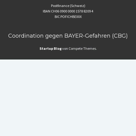
Postfinance (Schweiz)
IBAN CH06 0900 0000 1578 8209 4
BIC POFICHBEXXX
Coordination gegen BAYER-Gefahren (CBG)
Startup Blog
von Compete Themes.