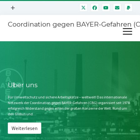
Menü
+
öffnen
Coordination gegen BAYER-Gefahren (
Mitmachen
Menü
Newsletter
öffnen
Presse
Kampagnen
Über uns
BAYER-Hauptversammlungen
Kontakt
Stichwort BAYER
Impressum
Über uns
Jahrestagung
Störfälle
Für Umweltschutz und sichere Arbeitsplätze – weltweit! Das internationale
Netzwerk der Coordination gegen BAYER-Gefahren (CBG) organisiert seit 1978
SPENDEN
erfolgreich Widerstand gegen einen der großen Konzerne der Welt. Rund um
den Globus und…
Weiterlesen