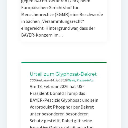
gegen BAYER-Gefahren (CBG) beim
Europäischen Gerichtshof für
Menschenrechte (EGMR) eine Beschwerde
in Sachen „Versammlungsrecht“
eingereicht. Hintergrund war, dass der
BAYER-Konzern im…
Urteil zum Glyphosat-Dekret
CBG Redaktion
14. Juli 2026
News
, 
Presse-Infos
Am 18. Februar 2026 hat US-
Präsident Donald Trump das
BAYER-Pestizid Glyphosat und sein
Vorprodukt Phosphor per Dekret
unter besonderen besonderen
Schutz gestellt. Dabei gilt seine
Executive Order explizit auch für