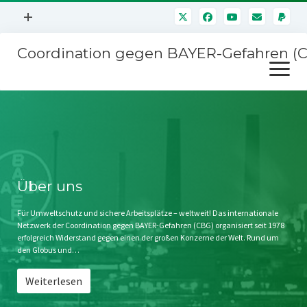
Menü
+
öffnen
Coordination gegen BAYER-Gefahren (
Mitmachen
Menü
Newsletter
öffnen
Presse
Kampagnen
Über uns
BAYER-Hauptversammlungen
Kontakt
Stichwort BAYER
Impressum
Über uns
Jahrestagung
Störfälle
Für Umweltschutz und sichere Arbeitsplätze – weltweit! Das internationale
Netzwerk der Coordination gegen BAYER-Gefahren (CBG) organisiert seit 1978
SPENDEN
erfolgreich Widerstand gegen einen der großen Konzerne der Welt. Rund um
den Globus und…
Weiterlesen