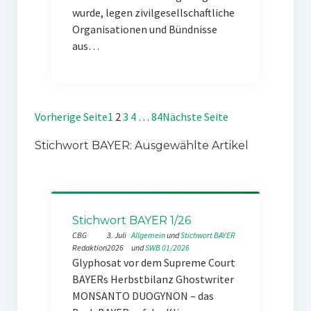
wurde, legen zivilgesellschaftliche
Organisationen und Bündnisse
aus…
Vorherige Seite
1
2
3
4
…
84
Nächste Seite
Stichwort BAYER: Ausgewählte Artikel
Stichwort BAYER 1/26
CBG
3. Juli
Allgemein
 und 
Stichwort BAYER
Redaktion
2026
und 
SWB 01/2026
Glyphosat vor dem Supreme Court
BAYERs Herbstbilanz Ghostwriter
MONSANTO DUOGYNON – das