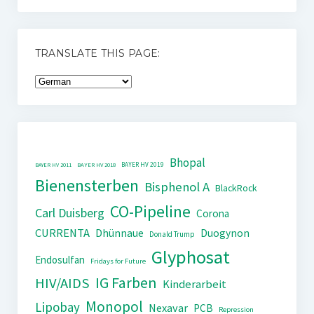
TRANSLATE THIS PAGE:
Bhopal
BAYER HV 2019
BAYER HV 2011
BAYER HV 2018
Bienensterben
Bisphenol A
BlackRock
CO-Pipeline
Carl Duisberg
Corona
CURRENTA
Dhünnaue
Duogynon
Donald Trump
Glyphosat
Endosulfan
Fridays for Future
IG Farben
HIV/AIDS
Kinderarbeit
Monopol
Lipobay
Nexavar
PCB
Repression