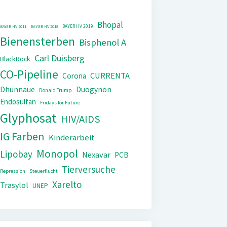
Bhopal
BAYER HV 2019
BAYER HV 2011
BAYER HV 2018
Bienensterben
Bisphenol A
Carl Duisberg
BlackRock
CO-Pipeline
CURRENTA
Corona
Dhünnaue
Duogynon
Donald Trump
Endosulfan
Fridays for Future
Glyphosat
HIV/AIDS
IG Farben
Kinderarbeit
Monopol
Lipobay
Nexavar
PCB
Tierversuche
Repression
Steuerflucht
Xarelto
Trasylol
UNEP