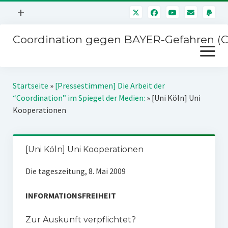
Menü
+
öffnen
Coordination gegen BAYER-Gefahren (
Mitmachen
Menü
Newsletter
öffnen
Presse
Kampagnen
Startseite
»
[Pressestimmen] Die Arbeit der
Über uns
“Coordination” im Spiegel der Medien:
»
[Uni Köln] Uni
BAYER-Hauptversammlungen
Kooperationen
Kontakt
Stichwort BAYER
Impressum
Jahrestagung
[Uni Köln] Uni Kooperationen
Störfälle
Die tageszeitung, 8. Mai 2009
SPENDEN
INFORMATIONSFREIHEIT
Zur Auskunft verpflichtet?