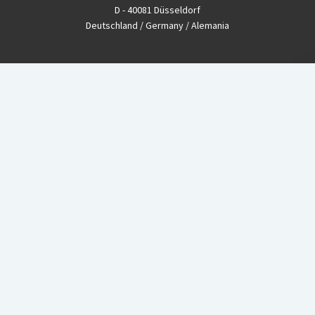
D - 40081 Düsseldorf
Deutschland / Germany / Alemania
Fon
+49-(0)211 - 33 39 11
Fax
+49-(0)211 - 26 11 220
eMail
info@CBGnetwork.org
Konzernkritik kostet Geld!
EthikBank
IBAN DE94 8309 4495 0003 1999 91
BIC GENODEF1ETK
GLS-Bank
IBAN DE88 4306 0967 8016 5330 00
BIC GENODEM1GLS
Postfinance (Schweiz)
IBAN CH06 0900 0000 1578 8209 4
BIC POFICHBEXXX