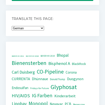
TRANSLATE THIS PAGE:
Bhopal
BAYER HV 2019
BAYER HV 2011
BAYER HV 2018
Bienensterben
Bisphenol A
BlackRock
CO-Pipeline
Carl Duisberg
Corona
CURRENTA
Dhünnaue
Duogynon
Donald Trump
Glyphosat
Endosulfan
Fridays for Future
IG Farben
HIV/AIDS
Kinderarbeit
Monopol
Lipobay
Nexavar
PCB
Repression