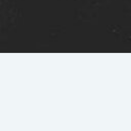
Ihre
Spende
hilft uns, zu
kämpfen
Wir tun
etwas,
und zwar