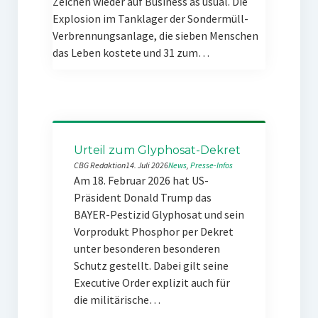
Zeichen wieder auf Business as usual. Die
Explosion im Tanklager der Sondermüll-
Verbrennungsanlage, die sieben Menschen
das Leben kostete und 31 zum…
Urteil zum Glyphosat-Dekret
CBG Redaktion
14. Juli 2026
News
, 
Presse-Infos
Am 18. Februar 2026 hat US-
Präsident Donald Trump das
BAYER-Pestizid Glyphosat und sein
Vorprodukt Phosphor per Dekret
unter besonderen besonderen
Schutz gestellt. Dabei gilt seine
Executive Order explizit auch für
die militärische…