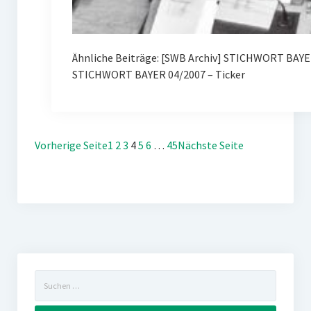
Ähnliche Beiträge: [SWB Archiv] STICHWORT BAY
STICHWORT BAYER 04/2007 – Ticker
Vorherige Seite
1
2
3
4
5
6
…
45
Nächste Seite
Suchen
nach: