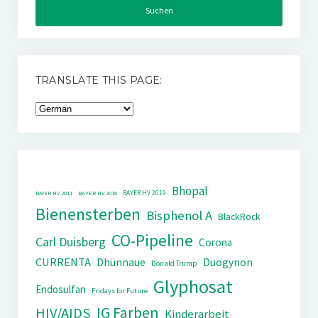
TRANSLATE THIS PAGE:
Bhopal
BAYER HV 2019
BAYER HV 2011
BAYER HV 2018
Bienensterben
Bisphenol A
BlackRock
CO-Pipeline
Carl Duisberg
Corona
CURRENTA
Dhünnaue
Duogynon
Donald Trump
Glyphosat
Endosulfan
Fridays for Future
IG Farben
HIV/AIDS
Kinderarbeit