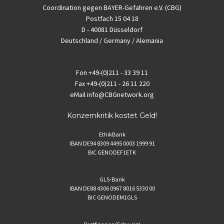
Coordination gegen BAYER-Gefahren e.V. (CBG)
Postfach 15 04 18
D - 40081 Düsseldorf
Deutschland / Germany / Alemania
Fon
+49-(0)211 - 33 39 11
Fax
+49-(0)211 - 26 11 220
eMail
info@CBGnetwork.org
Konzernkritik kostet Geld!
EthikBank
IBAN DE94 8309 4495 0003 1999 91
BIC GENODEF1ETK
GLS-Bank
IBAN DE88 4306 0967 8016 5330 00
BIC GENODEM1GLS