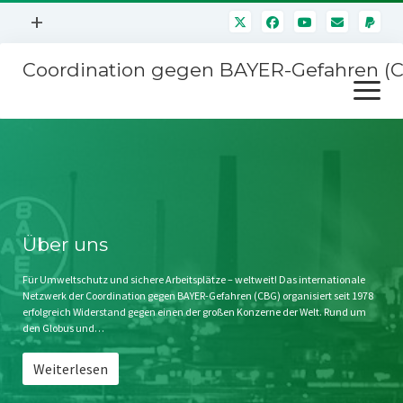
Menü
+
öffnen
Coordination gegen BAYER-Gefahren (
Mitmachen
Menü
Newsletter
öffnen
Presse
Kampagnen
Über uns
BAYER-Hauptversammlungen
Kontakt
Stichwort BAYER
Impressum
Über uns
Jahrestagung
Störfälle
Für Umweltschutz und sichere Arbeitsplätze – weltweit! Das internationale
Netzwerk der Coordination gegen BAYER-Gefahren (CBG) organisiert seit 1978
SPENDEN
erfolgreich Widerstand gegen einen der großen Konzerne der Welt. Rund um
den Globus und…
Weiterlesen