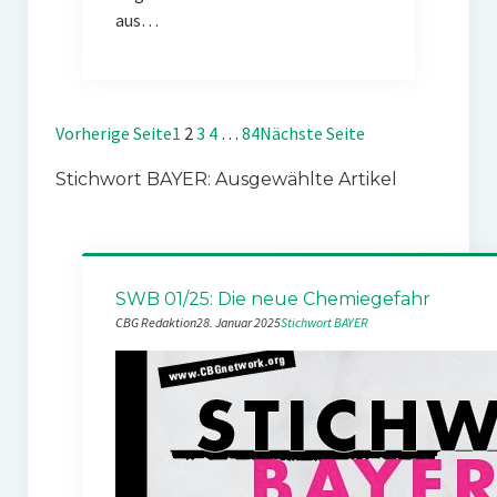
aus…
Vorherige Seite
1
2
3
4
…
84
Nächste Seite
Stichwort BAYER: Ausgewählte Artikel
SWB 01/25: Die neue Chemiegefahr
CBG Redaktion
28. Januar 2025
Stichwort BAYER