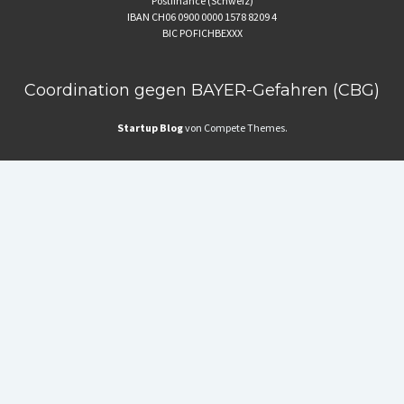
Postfinance (Schweiz)
IBAN CH06 0900 0000 1578 8209 4
BIC POFICHBEXXX
Coordination gegen BAYER-Gefahren (CBG)
Startup Blog
von Compete Themes.