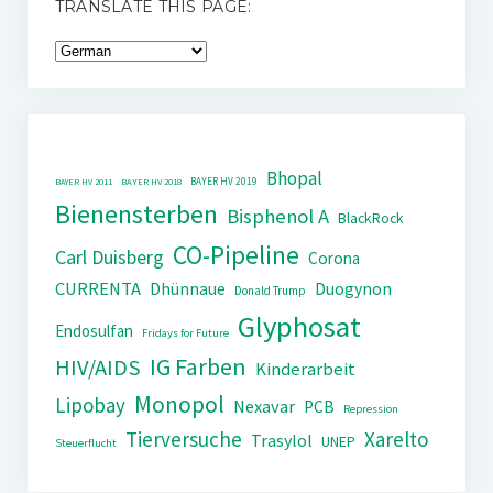
TRANSLATE THIS PAGE:
Bhopal
BAYER HV 2019
BAYER HV 2011
BAYER HV 2018
Bienensterben
Bisphenol A
BlackRock
CO-Pipeline
Carl Duisberg
Corona
CURRENTA
Dhünnaue
Duogynon
Donald Trump
Glyphosat
Endosulfan
Fridays for Future
IG Farben
HIV/AIDS
Kinderarbeit
Monopol
Lipobay
Nexavar
PCB
Repression
Tierversuche
Xarelto
Trasylol
UNEP
Steuerflucht