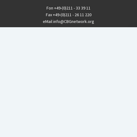
Fon
+49-(0)211 - 33 39 11
Fax
+49-(0)211 - 26 11 220
eMail
info@CBGnetwork.org
Konzernkritik kostet Geld!
EthikBank
IBAN DE94 8309 4495 0003 1999 91
BIC GENODEF1ETK
GLS-Bank
IBAN DE88 4306 0967 8016 5330 00
BIC GENODEM1GLS
Postfinance (Schweiz)
IBAN CH06 0900 0000 1578 8209 4
BIC POFICHBEXXX
Coordination gegen BAYER-Gefahren (CBG)