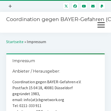
Menü
+
öffnen
Coordination gegen BAYER-Gefahren (
Mitmachen
Menü
Newsletter
öffnen
Presse
Kampagnen
Startseite
»
Impressum
Über uns
BAYER-Hauptversammlungen
Kontakt
Impressum
Stichwort BAYER
Impressum
Anbieter / Herausgeber:
Jahrestagung
Störfälle
Coordination gegen BAYER-Gefahren e.V.
SPENDEN
Postfach 15 04 18, 40081 Düsseldorf
gegründet 1983,
email: info(at)cbgnetwork.org
Tel: 0211-333 911