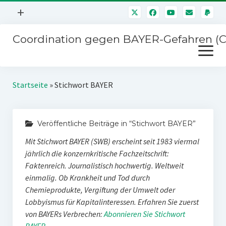
Menü
+
öffnen
Coordination gegen BAYER-Gefahren (
Mitmachen
Menü
Newsletter
öffnen
Presse
Kampagnen
Startseite
»
Stichwort BAYER
Über uns
BAYER-Hauptversammlungen
Kontakt
Veröffentliche Beiträge in “Stichwort BAYER”
Stichwort BAYER
Impressum
Mit Stichwort BAYER (SWB) erscheint seit 1983 viermal
Jahrestagung
Störfälle
jährlich die konzernkritische Fachzeitschrift:
Faktenreich. Journalistisch hochwertig. Weltweit
SPENDEN
einmalig. Ob Krankheit und Tod durch
Chemieprodukte, Vergiftung der Umwelt oder
Lobbyismus für Kapitalinteressen. Erfahren Sie zuerst
von BAYERs Verbrechen:
Abonnieren Sie Stichwort