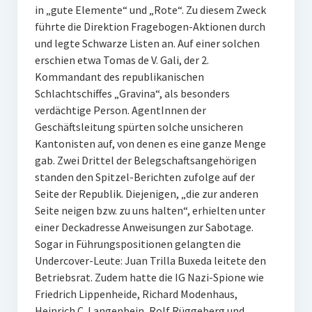
in „gute Elemente“ und „Rote“. Zu diesem Zweck
führte die Direktion Fragebogen-Aktionen durch
und legte Schwarze Listen an. Auf einer solchen
erschien etwa Tomas de V. Gali, der 2.
Kommandant des republikanischen
Schlachtschiffes „Gravina“, als besonders
verdächtige Person. AgentInnen der
Geschäftsleitung spürten solche unsicheren
Kantonisten auf, von denen es eine ganze Menge
gab. Zwei Drittel der Belegschaftsangehörigen
standen den Spitzel-Berichten zufolge auf der
Seite der Republik. Diejenigen, „die zur anderen
Seite neigen bzw. zu uns halten“, erhielten unter
einer Deckadresse Anweisungen zur Sabotage.
Sogar in Führungspositionen gelangten die
Undercover-Leute: Juan Trilla Buxeda leitete den
Betriebsrat. Zudem hatte die IG Nazi-Spione wie
Friedrich Lippenheide, Richard Modenhaus,
Heinrich C. Langenbein, Rolf Rüggeberg und