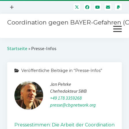
Menü
+
öffnen
Coordination gegen BAYER-Gefahren (
Mitmachen
Menü
Newsletter
öffnen
Presse
Kampagnen
Startseite
»
Presse-Infos
Über uns
BAYER-Hauptversammlungen
Kontakt
Veröffentliche Beiträge in “Presse-Infos”
Stichwort BAYER
Impressum
Jan Pehrke
Jahrestagung
Störfälle
Chefredakteur SWB
SPENDEN
+49 178 3359268
presse@cbgnetwork.org
Pressestimmen: Die Arbeit der Coordination