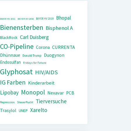
Bhopal
BAYER HV 2019
BAYER HV 2011
BAYER HV 2018
Bienensterben
Bisphenol A
Carl Duisberg
BlackRock
CO-Pipeline
CURRENTA
Corona
Dhünnaue
Duogynon
Donald Trump
Endosulfan
Fridays for Future
Glyphosat
HIV/AIDS
IG Farben
Kinderarbeit
Monopol
Lipobay
Nexavar
PCB
Tierversuche
Repression
Steuerflucht
Xarelto
Trasylol
UNEP