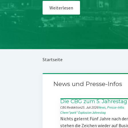
Weiterlesen
Startseite
News und Presse-Infos
Die CBG zum 5. Jahrestag
CBG Redaktion
25. Juli 2026
News
, 
Presse-Infos
Chem“park“
Explosion
Jahrestag
Nichts gelernt Fünf Jahre nach d
stehen die Zeichen wieder auf Busi