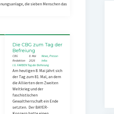
nungsanlage, die sieben Menschen das
Die CBG zum Tag der
Befreiung
CBG
8. Mai
News
, 
Presse-
Redaktion
2026
Infos
I.G. FARBEN
Tag der Befreiung
Am heutigen 8. Mai jährt sich
der Tag zum 81. Mal, an dem
die Alliierten dem Zweiten
Weltkrieg und der
faschistischen
Gewaltherrschaft ein Ende
setzten. Der BAYER-
Konzern hatte einen