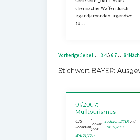
verurteilt. „Der Einsatz
chemischer Waffen durch
irgendjemanden, irgendwo,
zu…
Vorherige Seite
1
…
3
4
5
6
7
…
84
Näch
Stichwort BAYER: Ausgew
01/2007:
Mülltourismus
1.
CBG
Stichwort BAYER
 und 
Januar
Redaktion
SWB 01/2007
2007
SWB 01/2007