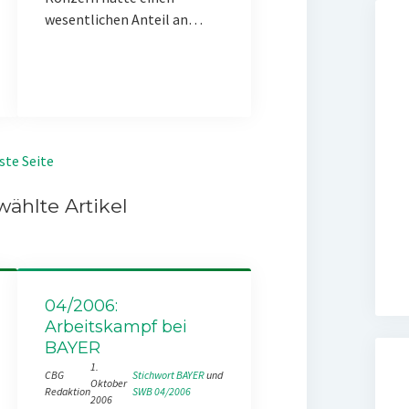
wesentlichen Anteil an…
ste Seite
ählte Artikel
04/2006:
Arbeitskampf bei
BAYER
1.
CBG
Stichwort BAYER
 und 
Oktober
Redaktion
SWB 04/2006
2006