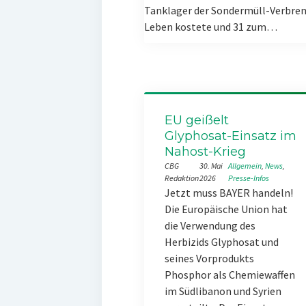
Tanklager der Sondermüll-Verbren
Leben kostete und 31 zum…
EU geißelt
Glyphosat-Einsatz im
Nahost-Krieg
CBG
30. Mai
Allgemein
, 
News
, 
Redaktion
2026
Presse-Infos
Jetzt muss BAYER handeln!
Die Europäische Union hat
die Verwendung des
Herbizids Glyphosat und
seines Vorprodukts
Phosphor als Chemiewaffen
im Südlibanon und Syrien