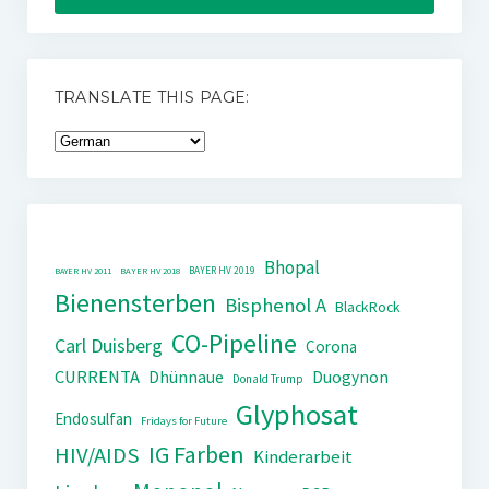
TRANSLATE THIS PAGE:
Bhopal
BAYER HV 2019
BAYER HV 2011
BAYER HV 2018
Bienensterben
Bisphenol A
BlackRock
CO-Pipeline
Carl Duisberg
Corona
CURRENTA
Dhünnaue
Duogynon
Donald Trump
Glyphosat
Endosulfan
Fridays for Future
IG Farben
HIV/AIDS
Kinderarbeit