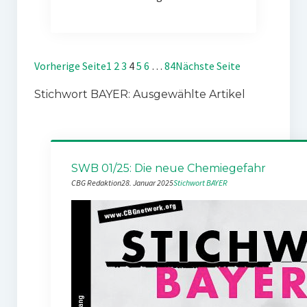
Vorherige Seite
1
2
3
4
5
6
…
84
Nächste Seite
Stichwort BAYER: Ausgewählte Artikel
SWB 01/25: Die neue Chemiegefahr
CBG Redaktion
28. Januar 2025
Stichwort BAYER