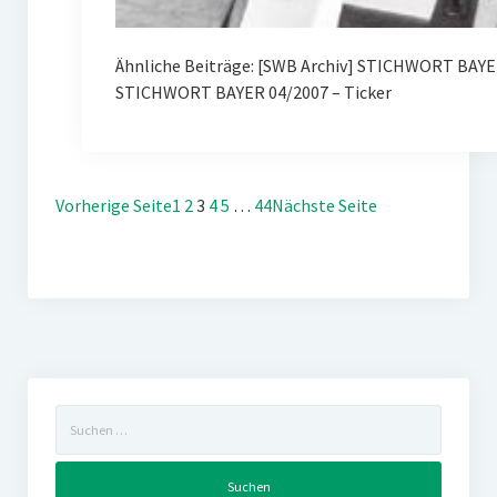
Ähnliche Beiträge: [SWB Archiv] STICHWORT BAY
STICHWORT BAYER 04/2007 – Ticker
Vorherige Seite
1
2
3
4
5
…
44
Nächste Seite
Suchen
nach: