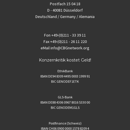
Postfach 15 04 18
D - 40081 Düsseldorf
Deutschland / Germany / Alemania
Fon
+49-(0)211 - 33 39 11
Fax
+49-(0)211 - 26 11 220
eMail
info@CBGnetwork.org
Konzernkritik kostet Geld!
EthikBank
IBAN DE94 8309 4495 0003 1999 91
BIC GENODEF1ETK
GLS-Bank
IBAN DE88 4306 0967 8016 5330 00
BIC GENODEM1GLS
Postfinance (Schweiz)
IBAN CH06 0900 0000 1578 8209 4