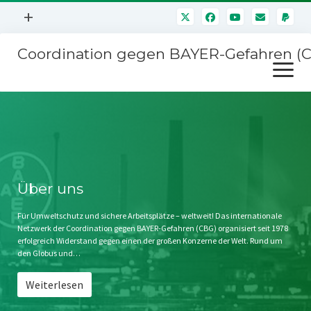
Menü
+
öffnen
Coordination gegen BAYER-Gefahren (
Mitmachen
Menü
Newsletter
öffnen
Presse
Kampagnen
Über uns
BAYER-Hauptversammlungen
Kontakt
Stichwort BAYER
Impressum
Über uns
Jahrestagung
Störfälle
Für Umweltschutz und sichere Arbeitsplätze – weltweit! Das internationale
Netzwerk der Coordination gegen BAYER-Gefahren (CBG) organisiert seit 1978
SPENDEN
erfolgreich Widerstand gegen einen der großen Konzerne der Welt. Rund um
den Globus und…
Weiterlesen