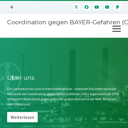
Menü
+
öffnen
Coordination gegen BAYER-Gefahren (
Mitmachen
Menü
Newsletter
öffnen
Presse
Kampagnen
Über uns
BAYER-Hauptversammlungen
Kontakt
Stichwort BAYER
Impressum
Über uns
Jahrestagung
Störfälle
Für Umweltschutz und sichere Arbeitsplätze – weltweit! Das internationale
Netzwerk der Coordination gegen BAYER-Gefahren (CBG) organisiert seit 1978
SPENDEN
erfolgreich Widerstand gegen einen der großen Konzerne der Welt. Rund um
den Globus und…
Weiterlesen