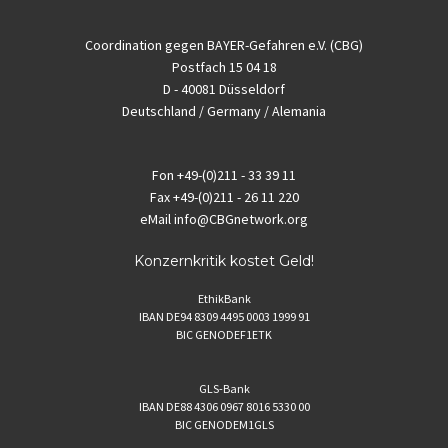
Coordination gegen BAYER-Gefahren e.V. (CBG)
Postfach 15 04 18
D - 40081 Düsseldorf
Deutschland / Germany / Alemania
Fon
+49-(0)211 - 33 39 11
Fax
+49-(0)211 - 26 11 220
eMail
info@CBGnetwork.org
Konzernkritik kostet Geld!
EthikBank
IBAN DE94 8309 4495 0003 1999 91
BIC GENODEF1ETK
GLS-Bank
IBAN DE88 4306 0967 8016 5330 00
BIC GENODEM1GLS