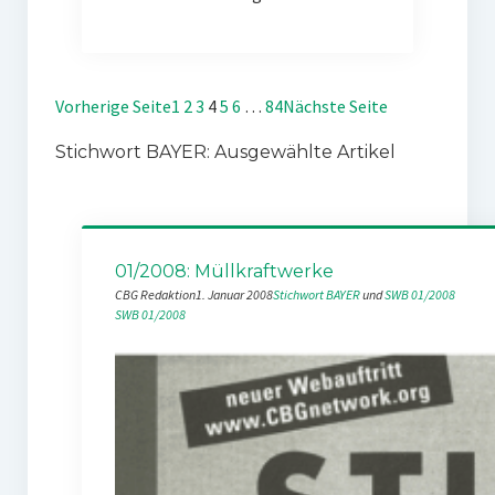
Vorherige Seite
1
2
3
4
5
6
…
84
Nächste Seite
Stichwort BAYER: Ausgewählte Artikel
01/2008: Müllkraftwerke
CBG Redaktion
1. Januar 2008
Stichwort BAYER
 und 
SWB 01/2008
SWB 01/2008