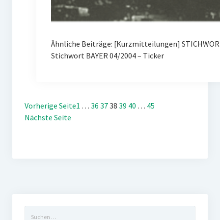
Ähnliche Beiträge: [Kurzmitteilungen] STICHWOR
Stichwort BAYER 04/2004 – Ticker
Vorherige Seite
1
…
36
37
38
39
40
…
45
Nächste Seite
Suchen