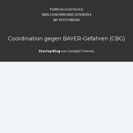
Postfinance (Schweiz)
IBAN CH06 0900 0000 1578 8209 4
BIC POFICHBEXXX
Coordination gegen BAYER-Gefahren (CBG)
Startup Blog
von Compete Themes.