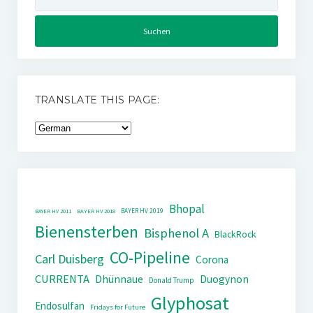
nach:
TRANSLATE THIS PAGE:
Bhopal
BAYER HV 2019
BAYER HV 2011
BAYER HV 2018
Bienensterben
Bisphenol A
BlackRock
CO-Pipeline
Carl Duisberg
Corona
CURRENTA
Dhünnaue
Duogynon
Donald Trump
Glyphosat
Endosulfan
Fridays for Future