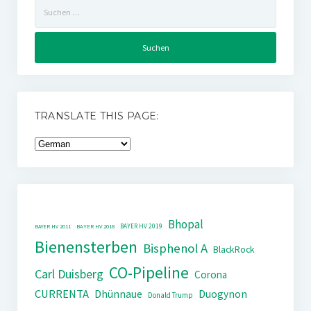
Suchen
nach:
TRANSLATE THIS PAGE:
Bhopal
BAYER HV 2019
BAYER HV 2011
BAYER HV 2018
Bienensterben
Bisphenol A
BlackRock
CO-Pipeline
Carl Duisberg
Corona
CURRENTA
Dhünnaue
Duogynon
Donald Trump