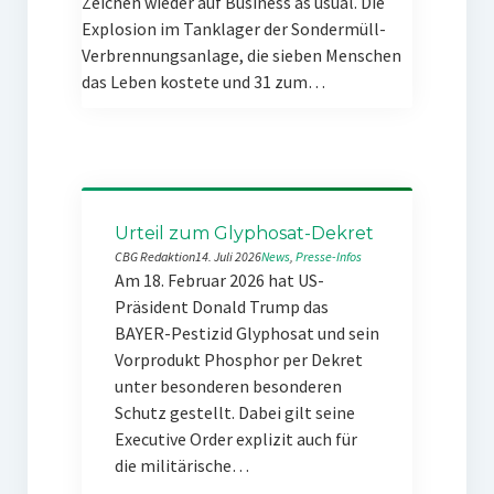
Zeichen wieder auf Business as usual. Die
Explosion im Tanklager der Sondermüll-
Verbrennungsanlage, die sieben Menschen
das Leben kostete und 31 zum…
Urteil zum Glyphosat-Dekret
CBG Redaktion
14. Juli 2026
News
, 
Presse-Infos
Am 18. Februar 2026 hat US-
Präsident Donald Trump das
BAYER-Pestizid Glyphosat und sein
Vorprodukt Phosphor per Dekret
unter besonderen besonderen
Schutz gestellt. Dabei gilt seine
Executive Order explizit auch für
die militärische…