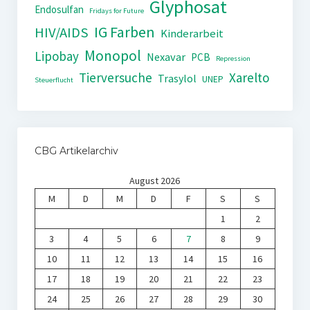
Glyphosat
Endosulfan
Fridays for Future
IG Farben
HIV/AIDS
Kinderarbeit
Monopol
Lipobay
Nexavar
PCB
Repression
Tierversuche
Xarelto
Trasylol
UNEP
Steuerflucht
CBG Artikelarchiv
August 2026
M
D
M
D
F
S
S
1
2
3
4
5
6
7
8
9
10
11
12
13
14
15
16
17
18
19
20
21
22
23
24
25
26
27
28
29
30