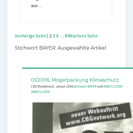
aus…
Vorherige Seite
1
2
3
4
…
84
Nächste Seite
Stichwort BAYER: Ausgewählte Artikel
01/2006: Mogelpackung Klimaschutz
CBG Redaktion
1. Januar 2006
Stichwort BAYER
 und 
SWB 01/2006
SWB 01/2006