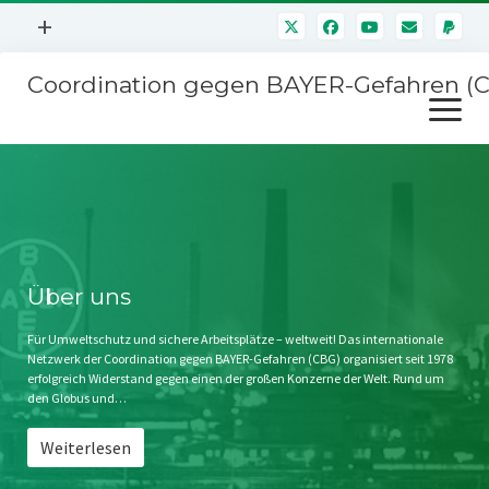
Menü
+
öffnen
Coordination gegen BAYER-Gefahren (
Mitmachen
Menü
Newsletter
öffnen
Presse
Kampagnen
Über uns
BAYER-Hauptversammlungen
Kontakt
Stichwort BAYER
Impressum
Über uns
Jahrestagung
Störfälle
Für Umweltschutz und sichere Arbeitsplätze – weltweit! Das internationale
Netzwerk der Coordination gegen BAYER-Gefahren (CBG) organisiert seit 1978
SPENDEN
erfolgreich Widerstand gegen einen der großen Konzerne der Welt. Rund um
den Globus und…
Weiterlesen