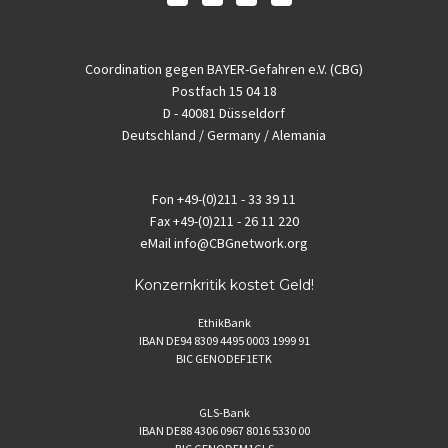
Coordination gegen BAYER-Gefahren e.V. (CBG)
Postfach 15 04 18
D - 40081 Düsseldorf
Deutschland / Germany / Alemania
Fon
+49-(0)211 - 33 39 11
Fax
+49-(0)211 - 26 11 220
eMail
info@CBGnetwork.org
Konzernkritik kostet Geld!
EthikBank
IBAN DE94 8309 4495 0003 1999 91
BIC GENODEF1ETK
GLS-Bank
IBAN DE88 4306 0967 8016 5330 00