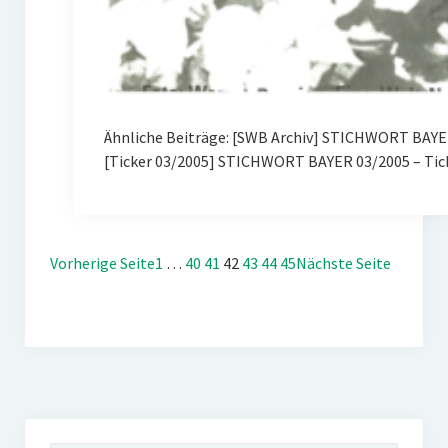
Ähnliche Beiträge: [SWB Archiv] STICHWORT BAYER
[Ticker 03/2005] STICHWORT BAYER 03/2005 – Tic
Vorherige Seite
1
…
40
41
42
43
44
45
Nächste Seite