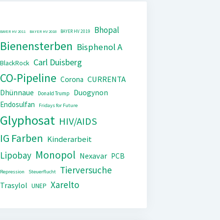
Bhopal
BAYER HV 2019
BAYER HV 2011
BAYER HV 2018
Bienensterben
Bisphenol A
Carl Duisberg
BlackRock
CO-Pipeline
CURRENTA
Corona
Dhünnaue
Duogynon
Donald Trump
Endosulfan
Fridays for Future
Glyphosat
HIV/AIDS
IG Farben
Kinderarbeit
Monopol
Lipobay
Nexavar
PCB
Tierversuche
Repression
Steuerflucht
Xarelto
Trasylol
UNEP