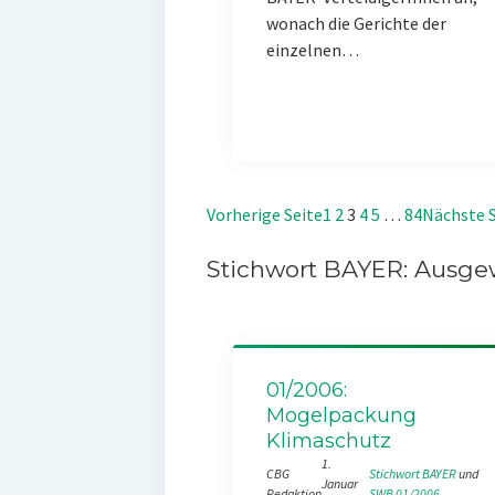
wonach die Gerichte der
einzelnen…
Vorherige Seite
1
2
3
4
5
…
84
Nächste S
Stichwort BAYER: Ausgew
01/2006:
Mogelpackung
Klimaschutz
1.
CBG
Stichwort BAYER
 und 
Januar
Redaktion
SWB 01/2006