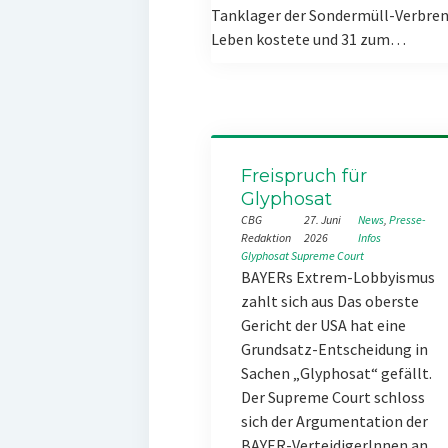
Tanklager der Sondermüll-Verbren
Leben kostete und 31 zum…
Freispruch für
Glyphosat
CBG
27. Juni
News
, 
Presse-
Redaktion
2026
Infos
Glyphosat
Supreme Court
BAYERs Extrem-Lobbyismus
zahlt sich aus Das oberste
Gericht der USA hat eine
Grundsatz-Entscheidung in
Sachen „Glyphosat“ gefällt.
Der Supreme Court schloss
sich der Argumentation der
BAYER-VerteidigerInnen an,