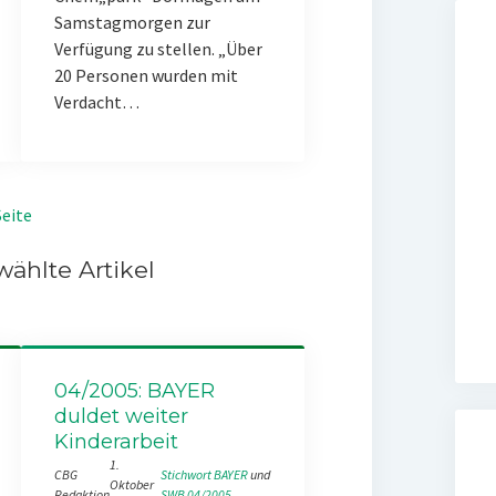
Samstagmorgen zur
Verfügung zu stellen. „Über
20 Personen wurden mit
Verdacht…
eite
ählte Artikel
04/2005: BAYER
duldet weiter
Kinderarbeit
1.
CBG
Stichwort BAYER
 und 
Oktober
Redaktion
SWB 04/2005