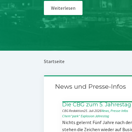
Weiterlesen
Startseite
News und Presse-Infos
Die CBG zum 5. Jahrestag
CBG Redaktion
25. Juli 2026
News
, 
Presse-Infos
Chem“park“
Explosion
Jahrestag
Nichts gelernt Fünf Jahre nach d
stehen die Zeichen wieder auf Busi