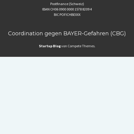
Postfinance (Schweiz)
IBAN CH06 0900 0000 1578 8209 4
BIC POFICHBEXXX
Coordination gegen BAYER-Gefahren (CBG)
Startup Blog
von Compete Themes.