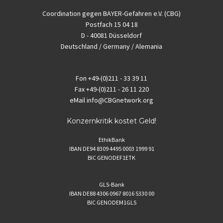
Coordination gegen BAYER-Gefahren e.V. (CBG)
Postfach 15 04 18
D - 40081 Düsseldorf
Deutschland / Germany / Alemania
Fon
+49-(0)211 - 33 39 11
Fax
+49-(0)211 - 26 11 220
eMail
info@CBGnetwork.org
Konzernkritik kostet Geld!
EthikBank
IBAN DE94 8309 4495 0003 1999 91
BIC GENODEF1ETK
GLS-Bank
IBAN DE88 4306 0967 8016 5330 00
BIC GENODEM1GLS