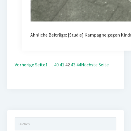
Ähnliche Beiträge: [Studie] Kampagne gegen Kin
Vorherige Seite
1
…
40
41
42
43
44
Nächste Seite
Suchen
nach: