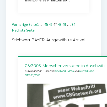
manipulierte Pflanzen ab.…
Vorherige Seite
1
…
45
46
47
48
49
…
84
Nächste Seite
Stichwort BAYER: Ausgewählte Artikel
03/2005: Menschenversuche in Auschwitz
CBG Redaktion
1. Juli 2005
Stichwort BAYER
 und 
SWB 03/2005
SWB 03/2005