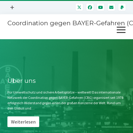
Menü
+
öffnen
Coordination gegen BAYER-Gefahren (
Mitmachen
Menü
Newsletter
öffnen
Presse
Kampagnen
Über uns
BAYER-Hauptversammlungen
Kontakt
Stichwort BAYER
Impressum
Über uns
Jahrestagung
Störfälle
Für Umweltschutz und sichere Arbeitsplätze – weltweit! Das internationale
Netzwerk der Coordination gegen BAYER-Gefahren (CBG) organisiert seit 1978
SPENDEN
erfolgreich Widerstand gegen einen der großen Konzerne der Welt. Rund um
den Globus und…
Weiterlesen