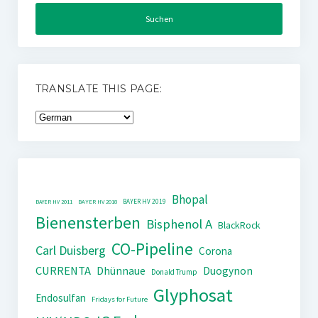
TRANSLATE THIS PAGE:
Bhopal
BAYER HV 2019
BAYER HV 2011
BAYER HV 2018
Bienensterben
Bisphenol A
BlackRock
CO-Pipeline
Carl Duisberg
Corona
CURRENTA
Dhünnaue
Duogynon
Donald Trump
Glyphosat
Endosulfan
Fridays for Future