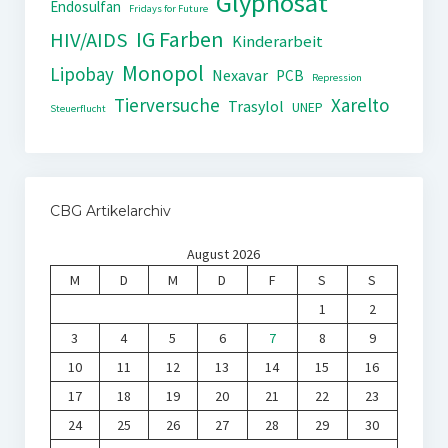
Glyphosat
Endosulfan
Fridays for Future
IG Farben
HIV/AIDS
Kinderarbeit
Monopol
Lipobay
Nexavar
PCB
Repression
Tierversuche
Xarelto
Trasylol
UNEP
Steuerflucht
CBG Artikelarchiv
August 2026
M
D
M
D
F
S
S
1
2
3
4
5
6
7
8
9
10
11
12
13
14
15
16
17
18
19
20
21
22
23
24
25
26
27
28
29
30