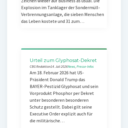
Zeichen wieder auf Business as usual. Die
Explosion im Tanklager der Sondermüll-
Verbrennungsanlage, die sieben Menschen
das Leben kostete und 31 zum…
Urteil zum Glyphosat-Dekret
CBG Redaktion
14. Juli 2026
News
, 
Presse-Infos
Am 18. Februar 2026 hat US-
Präsident Donald Trump das
BAYER-Pestizid Glyphosat und sein
Vorprodukt Phosphor per Dekret
unter besonderen besonderen
Schutz gestellt. Dabei gilt seine
Executive Order explizit auch für
die militärische…