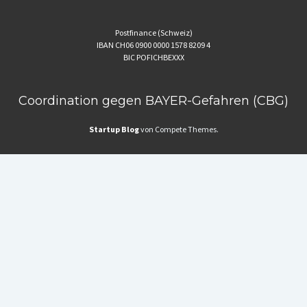
Postfinance (Schweiz)
IBAN CH06 0900 0000 1578 8209 4
BIC POFICHBEXXX
Coordination gegen BAYER-Gefahren (CBG)
Startup Blog
von Compete Themes.