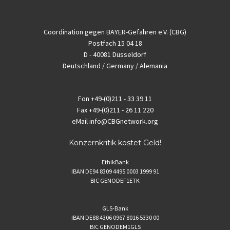
Coordination gegen BAYER-Gefahren e.V. (CBG)
Postfach 15 04 18
D - 40081 Düsseldorf
Deutschland / Germany / Alemania
Fon
+49-(0)211 - 33 39 11
Fax
+49-(0)211 - 26 11 220
eMail
info@CBGnetwork.org
Konzernkritik kostet Geld!
EthikBank
IBAN DE94 8309 4495 0003 1999 91
BIC GENODEF1ETK
GLS-Bank
IBAN DE88 4306 0967 8016 5330 00
BIC GENODEM1GLS