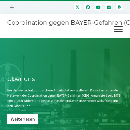
Menü
+
öffnen
Coordination gegen BAYER-Gefahren (
Mitmachen
Menü
Newsletter
öffnen
Presse
Kampagnen
Über uns
BAYER-Hauptversammlungen
Kontakt
Stichwort BAYER
Impressum
Über uns
Jahrestagung
Störfälle
Für Umweltschutz und sichere Arbeitsplätze – weltweit! Das internationale
Netzwerk der Coordination gegen BAYER-Gefahren (CBG) organisiert seit 1978
SPENDEN
erfolgreich Widerstand gegen einen der großen Konzerne der Welt. Rund um
den Globus und…
Weiterlesen