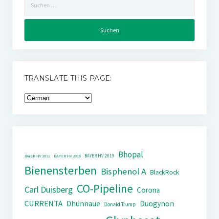
nach:
TRANSLATE THIS PAGE:
Bhopal
BAYER HV 2019
BAYER HV 2011
BAYER HV 2018
Bienensterben
Bisphenol A
BlackRock
CO-Pipeline
Carl Duisberg
Corona
CURRENTA
Dhünnaue
Duogynon
Donald Trump