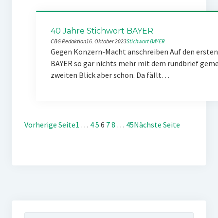
40 Jahre Stichwort BAYER
CBG Redaktion
16. Oktober 2023
Stichwort BAYER
Gegen Konzern-Macht anschreiben Auf den ersten 
BAYER so gar nichts mehr mit dem rundbrief gemei
zweiten Blick aber schon. Da fällt…
Vorherige Seite
1
…
4
5
6
7
8
…
45
Nächste Seite
Suchen